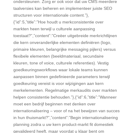
ondersteunen. Zorg er ook voor dat uw CMS meerdere
taalversies kan beheren en implementeer juiste SEO
structuren voor internationale content.”},
{“id”:5,”title”:”Hoe houdt u merkconsistentie over
markten heen terwijl u culturele aanpassing
toestaat?”,”content”:”Creëer uitgebreide merkrichtlijnen
die kern onveranderlijke elementen definiëren (logo,
primaire kleuren, belangrijke messaging pijlers) versus
flexibele elementen (beeldmateriaal, secundaire
kleuren, tone of voice, culturele referenties). Vestig
goedkeuringsworkflows waar lokale teams kunnen
aanpassen binnen gedefinieerde parameters terwijl
goedkeuring vereist is voor wijzigingen aan kern
merkelementen. Regelmatige merkaudits over markten
helpen consistentie behouden.”},{“id”:6,”title”:”Wanneer
moet een bedrijf beginnen met denken over
internationalisering – voor of na het bewijzen van succes
in hun thuismarkt?”,”content”:”Begin internationalisering
planning zodra u uw kern product-markt fit domestiek
gevalideerd heeft, maar voordat u klaar bent om