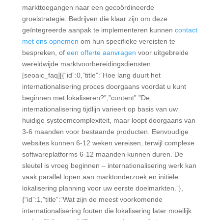
markttoegangen naar een gecoördineerde
groeistrategie. Bedrijven die klaar zijn om deze
geïntegreerde aanpak te implementeren kunnen
contact
met ons opnemen
om hun specifieke vereisten te
bespreken, of
een offerte aanvragen
voor uitgebreide
wereldwijde marktvoorbereidingsdiensten.
[seoaic_faq][{“id”:0,”title”:”Hoe lang duurt het
internationalisering proces doorgaans voordat u kunt
beginnen met lokaliseren?”,”content”:”De
internationalisering tijdlijn varieert op basis van uw
huidige systeemcomplexiteit, maar loopt doorgaans van
3-6 maanden voor bestaande producten. Eenvoudige
websites kunnen 6-12 weken vereisen, terwijl complexe
softwareplatforms 6-12 maanden kunnen duren. De
sleutel is vroeg beginnen – internationalisering werk kan
vaak parallel lopen aan marktonderzoek en initiële
lokalisering planning voor uw eerste doelmarkten.”},
{“id”:1,”title”:”Wat zijn de meest voorkomende
internationalisering fouten die lokalisering later moeilijk