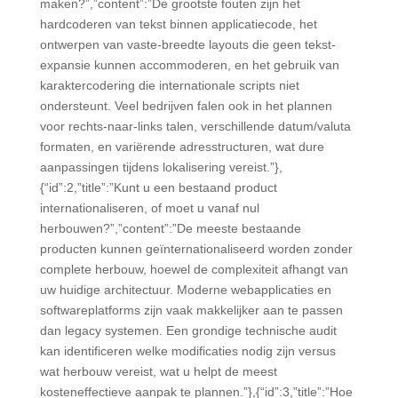
maken?”,”content”:”De grootste fouten zijn het
hardcoderen van tekst binnen applicatiecode, het
ontwerpen van vaste-breedte layouts die geen tekst-
expansie kunnen accommoderen, en het gebruik van
karaktercodering die internationale scripts niet
ondersteunt. Veel bedrijven falen ook in het plannen
voor rechts-naar-links talen, verschillende datum/valuta
formaten, en variërende adresstructuren, wat dure
aanpassingen tijdens lokalisering vereist.”},
{“id”:2,”title”:”Kunt u een bestaand product
internationaliseren, of moet u vanaf nul
herbouwen?”,”content”:”De meeste bestaande
producten kunnen geïnternationaliseerd worden zonder
complete herbouw, hoewel de complexiteit afhangt van
uw huidige architectuur. Moderne webapplicaties en
softwareplatforms zijn vaak makkelijker aan te passen
dan legacy systemen. Een grondige technische audit
kan identificeren welke modificaties nodig zijn versus
wat herbouw vereist, wat u helpt de meest
kosteneffectieve aanpak te plannen.”},{“id”:3,”title”:”Hoe