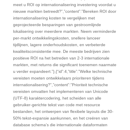
meet u ROI op internationalisering investering voordat u
nieuwe markten betreedt?”,”content”:”Bereken ROI door
internationalisering kosten te vergelijken met
geprojecteerde besparingen van gestroomlijnde
lokalisering over meerdere markten. Neem verminderde
per-markt ontwikkelingskosten, snellere lanceer
tijdlijnen, lagere onderhoudskosten, en verbeterde
kwaliteitsconsistentie mee. De meeste bedrijven zien
positieve ROI na het betreden van 2-3 internationale
markten, met returns die significant toenemen naarmate
u verder expandeert.”},{“id”:4,”title”:”Welke technische
vereisten moeten ontwikkelaars prioriteren tijdens
internationalisering?”,”content”:”Prioriteit technische
vereisten omvatten het implementeren van Unicode
(UTF-8) karaktercodering, het scheiden van alle
gebruiker-gerichte tekst van code met resource
bestanden, het ontwerpen van flexibele layouts die 30-
50% tekst-expansie aankunnen, en het creëren van
database schema’s die internationale dataformaten