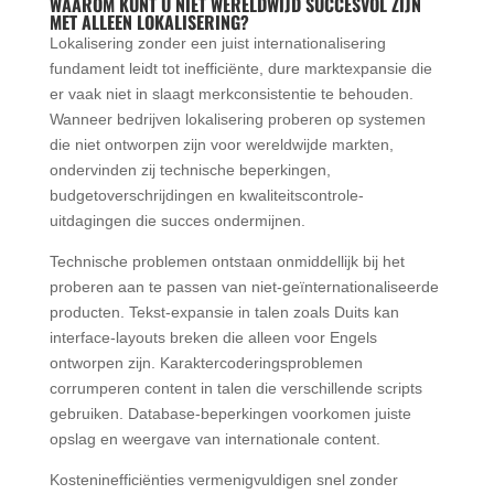
WAAROM KUNT U NIET WERELDWIJD SUCCESVOL ZIJN
MET ALLEEN LOKALISERING?
Lokalisering zonder een juist internationalisering
fundament leidt tot inefficiënte, dure marktexpansie die
er vaak niet in slaagt merkconsistentie te behouden.
Wanneer bedrijven lokalisering proberen op systemen
die niet ontworpen zijn voor wereldwijde markten,
ondervinden zij technische beperkingen,
budgetoverschrijdingen en kwaliteitscontrole-
uitdagingen die succes ondermijnen.
Technische problemen ontstaan onmiddellijk bij het
proberen aan te passen van niet-geïnternationaliseerde
producten. Tekst-expansie in talen zoals Duits kan
interface-layouts breken die alleen voor Engels
ontworpen zijn. Karaktercoderingsproblemen
corrumperen content in talen die verschillende scripts
gebruiken. Database-beperkingen voorkomen juiste
opslag en weergave van internationale content.
Kosteninefficiënties vermenigvuldigen snel zonder