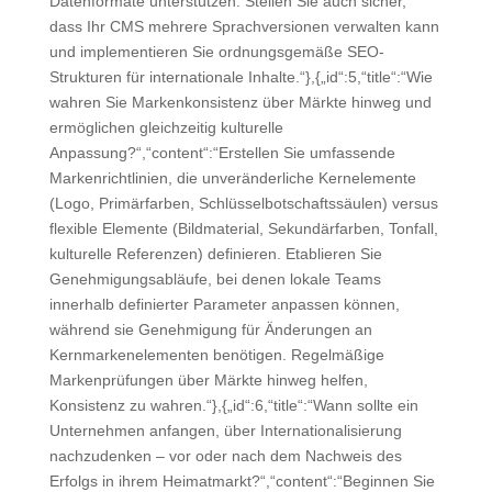
Datenformate unterstützen. Stellen Sie auch sicher,
dass Ihr CMS mehrere Sprachversionen verwalten kann
und implementieren Sie ordnungsgemäße SEO-
Strukturen für internationale Inhalte.“},{„id“:5,“title“:“Wie
wahren Sie Markenkonsistenz über Märkte hinweg und
ermöglichen gleichzeitig kulturelle
Anpassung?“,“content“:“Erstellen Sie umfassende
Markenrichtlinien, die unveränderliche Kernelemente
(Logo, Primärfarben, Schlüsselbotschaftssäulen) versus
flexible Elemente (Bildmaterial, Sekundärfarben, Tonfall,
kulturelle Referenzen) definieren. Etablieren Sie
Genehmigungsabläufe, bei denen lokale Teams
innerhalb definierter Parameter anpassen können,
während sie Genehmigung für Änderungen an
Kernmarkenelementen benötigen. Regelmäßige
Markenprüfungen über Märkte hinweg helfen,
Konsistenz zu wahren.“},{„id“:6,“title“:“Wann sollte ein
Unternehmen anfangen, über Internationalisierung
nachzudenken – vor oder nach dem Nachweis des
Erfolgs in ihrem Heimatmarkt?“,“content“:“Beginnen Sie