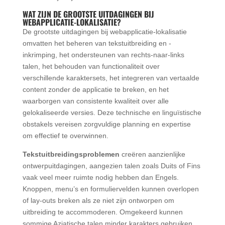
WAT ZIJN DE GROOTSTE UITDAGINGEN BIJ
WEBAPPLICATIE-LOKALISATIE?
De grootste uitdagingen bij webapplicatie-lokalisatie
omvatten het beheren van tekstuitbreiding en -
inkrimping, het ondersteunen van rechts-naar-links
talen, het behouden van functionaliteit over
verschillende karaktersets, het integreren van vertaalde
content zonder de applicatie te breken, en het
waarborgen van consistente kwaliteit over alle
gelokaliseerde versies. Deze technische en linguïstische
obstakels vereisen zorgvuldige planning en expertise
om effectief te overwinnen.
Tekstuitbreidingsproblemen
creëren aanzienlijke
ontwerpuitdagingen, aangezien talen zoals Duits of Fins
vaak veel meer ruimte nodig hebben dan Engels.
Knoppen, menu’s en formuliervelden kunnen overlopen
of lay-outs breken als ze niet zijn ontworpen om
uitbreiding te accommoderen. Omgekeerd kunnen
sommige Aziatische talen minder karakters gebruiken,