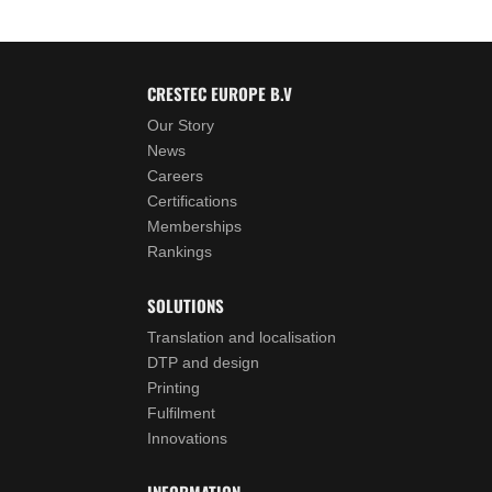
CRESTEC EUROPE B.V
Our Story
News
Careers
Certifications
Memberships
Rankings
SOLUTIONS
Translation and localisation
DTP and design
Printing
Fulfilment
Innovations
INFORMATION