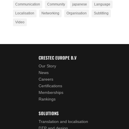
Communication
Community
japanese
Language
Localisation
Networking
Organisation
Subtitling
Video
CRESTEC EUROPE B.V
Our Story
News
Careers
Certifications
Memberships
Rankings
SOLUTIONS
Translation and localisation
DTP and design