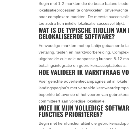
Begin met 1-2 markten die de beste balans bieden 
lokalisatieprocessen te ontwikkelen, onverwachte 
naar complexere markten. De meeste succesvolle b
toe zodra hun initiële lokalisatie succesvol blijkt.
WAT IS DE TYPISCHE TIJDLIJN VA
GELOKALISEERDE SOFTWARE?
Eenvoudige markten met op Latijn gebaseerde tale
vertaling, testen en marktvoorbereiding. Complexe
uitgebreide culturele aanpassing kunnen 8-12 maan
betalingsintegratie en gebruikersacceptatietests.
HOE VALIDEER IK MARKTVRAAG VOO
Voer gerichte advertentiecampagnes uit in lokale
landingspagina's met vertaalde kernwaardepropo
beperkte bètaversie of het voeren van gebruikers
committeert aan volledige lokalisatie.
MOET IK MIJN VOLLEDIGE SOFTWAR
FUNCTIES PRIORITEREN?
Begin met kernfunctionaliteit die gebruikersadopt