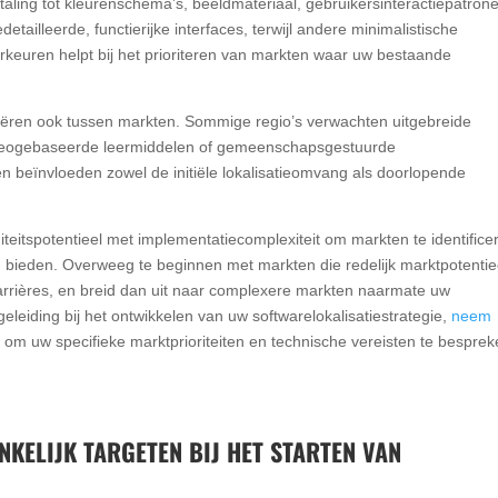
ertaling tot kleurenschema’s, beeldmateriaal, gebruikersinteractiepatron
etailleerde, functierijke interfaces, terwijl andere minimalistische
rkeuren helpt bij het prioriteren van markten waar uw bestaande
.
iëren ook tussen markten. Sommige regio’s verwachten uitgebreide
 videogebaseerde leermiddelen of gemeenschapsgestuurde
n beïnvloeden zowel de initiële lokalisatieomvang als doorlopende
iteitspotentieel met implementatiecomplexiteit om markten te identifice
ng bieden. Overweeg te beginnen met markten die redelijk marktpotentie
arrières, en breid dan uit naar complexere markten naarmate uw
geleiding bij het ontwikkelen van uw softwarelokalisatiestrategie,
neem
n
om uw specifieke marktprioriteiten en technische vereisten te besprek
KELIJK TARGETEN BIJ HET STARTEN VAN