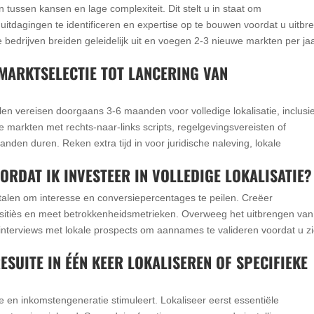
tussen kansen en lage complexiteit. Dit stelt u in staat om
uitdagingen te identificeren en expertise op te bouwen voordat u uitbre
edrijven breiden geleidelijk uit en voegen 2-3 nieuwe markten per ja
N MARKTSELECTIE TOT LANCERING VAN
n vereisen doorgaans 3-6 maanden voor volledige lokalisatie, inclusie
 markten met rechts-naar-links scripts, regelgevingsvereisten of
den duren. Reken extra tijd in voor juridische naleving, lokale
RDAT IK INVESTEER IN VOLLEDIGE LOKALISATIE?
 talen om interesse en conversiepercentages te peilen. Creëer
sitiès en meet betrokkenheidsmetrieken. Overweeg het uitbrengen va
interviews met lokale prospects om aannames te valideren voordat u z
ESUITE IN ÉÉN KEER LOKALISEREN OF SPECIFIEKE
ie en inkomstengeneratie stimuleert. Lokaliseer eerst essentiële