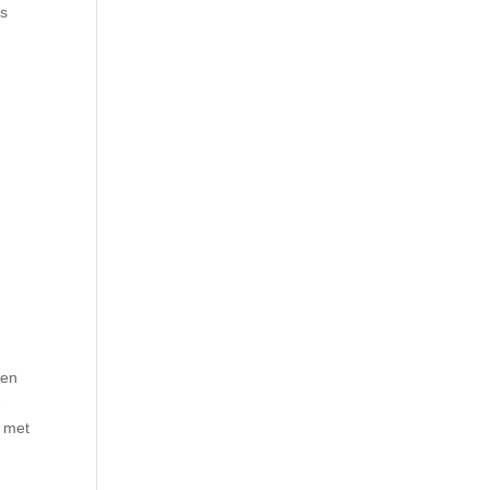
es
ten
e
n met