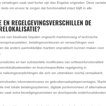
 vertalingen vaak veel korter zijn dan Engelse originelen. Deze variati
sts om ervoor te zorgen dat functionaliteit intact blijft in alle
E EN REGELGEVINGSVERSCHILLEN DE
RELOKALISATIE?
cces van lokalisatie bepalen ongeacht marktomvang of technische
vensprivacywetten, betalingsvoorkeuren en verwachtingen voor
agen die anders aantrekkelijke markten onpraktisch kunnen maken voor
.
urisdicties en kan substantiële modificaties van softwarefunctionaliteit
enslokalisatiewetten en branchespecifieke regelgeving in
nalevingsverplichtingen die zich ver uitstrekken voorbij vertaalwerk.
r beïnvloeden inkomstenincasso en gebruikersadoptiepercentages. Mark
tie met lokale betalingssystemen, digitale portemonnees of alternatiev
gen vaak extra beveiligingsvereisten en doorlopende onderhoudskoste