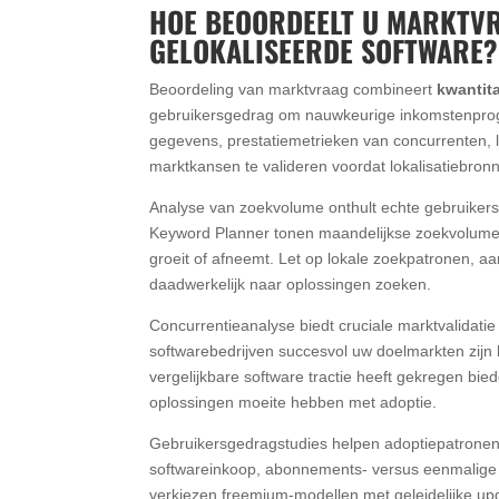
HOE BEOORDEELT U MARKTVR
GELOKALISEERDE SOFTWARE?
Beoordeling van marktvraag combineert
kwantit
gebruikersgedrag om nauwkeurige inkomstenprogn
gegevens, prestatiemetrieken van concurrenten, 
marktkansen te valideren voordat lokalisatiebron
Analyse van zoekvolume onthult echte gebruikers
Keyword Planner tonen maandelijkse zoekvolumes
groeit of afneemt. Let op lokale zoekpatronen, aa
daadwerkelijk naar oplossingen zoeken.
Concurrentieanalyse biedt cruciale marktvalidatie
softwarebedrijven succesvol uw doelmarkten zijn
vergelijkbare software tractie heeft gekregen bi
oplossingen moeite hebben met adoptie.
Gebruikersgedragstudies helpen adoptiepatronen
softwareinkoop, abonnements- versus eenmalige
verkiezen freemium-modellen met geleidelijke upg