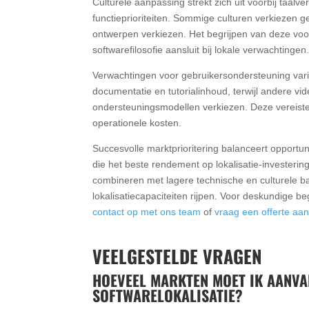
Culturele aanpassing strekt zich uit voorbij taalv
functieprioriteiten. Sommige culturen verkiezen ged
ontwerpen verkiezen. Het begrijpen van deze voo
softwarefilosofie aansluit bij lokale verwachtingen
Verwachtingen voor gebruikersondersteuning var
documentatie en tutorialinhoud, terwijl andere
ondersteuningsmodellen verkiezen. Deze vereiste
operationele kosten.
Succesvolle marktprioritering balanceert opportun
die het beste rendement op lokalisatie-investeri
combineren met lagere technische en culturele b
lokalisatiecapaciteiten rijpen. Voor deskundige be
contact op met ons team
of
vraag een offerte aa
VEELGESTELDE VRAGEN
HOEVEEL MARKTEN MOET IK AANVAN
SOFTWARELOKALISATIE?