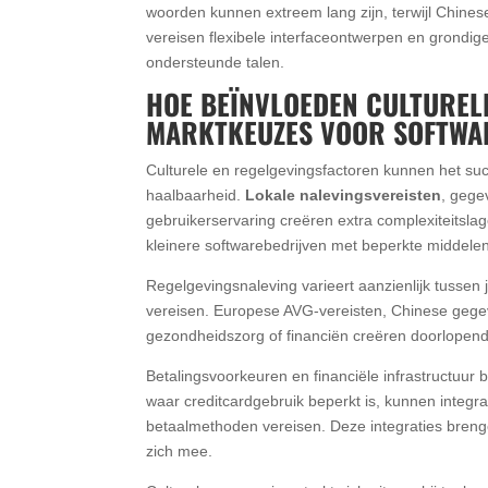
woorden kunnen extreem lang zijn, terwijl Chinese
vereisen flexibele interfaceontwerpen en grondige te
ondersteunde talen.
HOE BEÏNVLOEDEN CULTUREL
MARKTKEUZES VOOR SOFTWA
Culturele en regelgevingsfactoren kunnen het su
haalbaarheid.
Lokale nalevingsvereisten
, gege
gebruikerservaring creëren extra complexiteitsl
kleinere softwarebedrijven met beperkte middelen
Regelgevingsnaleving varieert aanzienlijk tussen j
vereisen. Europese AVG-vereisten, Chinese gegev
gezondheidszorg of financiën creëren doorlopende 
Betalingsvoorkeuren en financiële infrastructuu
waar creditcardgebruik beperkt is, kunnen integra
betaalmethoden vereisen. Deze integraties bren
zich mee.