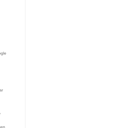
ogle
ar
r
gen