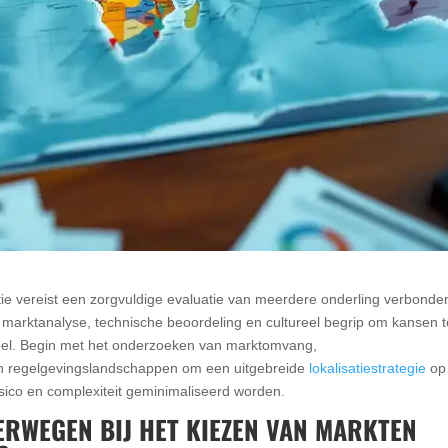
atie vereist een zorgvuldige evaluatie van meerdere onderling verbonde
 marktanalyse, technische beoordeling en cultureel begrip om kansen t
ieel. Begin met het onderzoeken van marktomvang,
 en regelgevingslandschappen om een uitgebreide
lokalisatiestrategie
op
isico en complexiteit geminimaliseerd worden.
ERWEGEN BIJ HET KIEZEN VAN MARKTEN