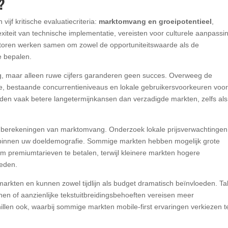
?
vijf kritische evaluatiecriteria:
marktomvang en groeipotentieel
,
teit van technische implementatie, vereisten voor culturele aanpassi
ctoren werken samen om zowel de opportuniteitswaarde als de
e bepalen.
, maar alleen ruwe cijfers garanderen geen succes. Overweeg de
e, bestaande concurrentieniveaus en lokale gebruikersvoorkeuren voo
den vaak betere langetermijnkansen dan verzadigde markten, zelfs als
 berekeningen van marktomvang. Onderzoek lokale prijsverwachtingen
binnen uw doeldemografie. Sommige markten hebben mogelijk grote
 premiumtarieven te betalen, terwijl kleinere markten hogere
ieden.
markten en kunnen zowel tijdlijn als budget dramatisch beïnvloeden. Ta
nen of aanzienlijke tekstuitbreidingsbehoeften vereisen meer
llen ook, waarbij sommige markten mobile-first ervaringen verkiezen te