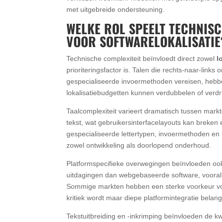
met uitgebreide ondersteuning.
WELKE ROL SPEELT TECHNISC
VOOR SOFTWARELOKALISATIE
Technische complexiteit beïnvloedt direct zowel
l
prioriteringsfactor is. Talen die rechts-naar-links
gespecialiseerde invoermethoden vereisen, hebbe
lokalisatiebudgetten kunnen verdubbelen of verd
Taalcomplexiteit varieert dramatisch tussen ma
tekst, wat gebruikersinterfacelayouts kan breken 
gespecialiseerde lettertypen, invoermethoden en
zowel ontwikkeling als doorlopend onderhoud.
Platformspecifieke overwegingen beïnvloeden ook 
uitdagingen dan webgebaseerde software, vooral 
Sommige markten hebben een sterke voorkeur voor
kritiek wordt maar diepe platformintegratie belangr
Tekstuitbreiding en -inkrimping beïnvloeden de kw