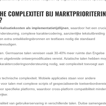
HE COMPLEXITEIT BIJ MARKTPRIORITERI
?
okalisatiekosten als implementatietijdlijnen
, waardoor het een cruci
 ondersteuning, complexe karaktercodering, aanzienlijke tekstuitbreiding 
n extra ontwikkelingsbronnen en testfases nodig die standaard
rievoudigen.
rkten. Germaanse talen vereisen vaak 30-40% meer ruimte dan Engelse
en uitgebreide ontwerpmodificaties vereist. Aziatische talen hebben mog
 karaktercoderingsondersteuning nodig, wat complexiteit toevoegt aan
technische complexiteit. Mobiele applicaties staan voor andere
voor talen met complexe scripts of gespecialiseerde toetsenbordvereis
 specifieke platforms, waardoor cross-platform compatibiliteit minde
ijker.
aliteit van gebruikerservaring in verschillende talen. Duitse samengest