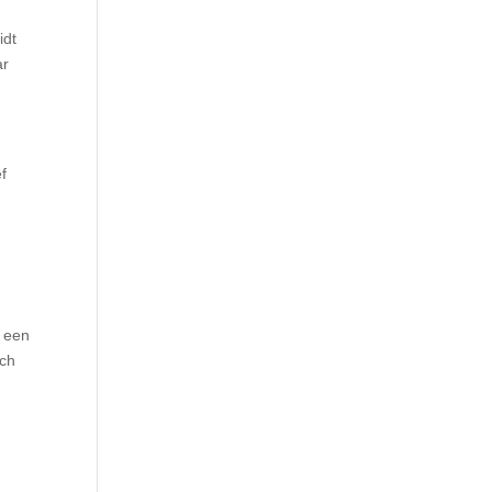
idt
ar
f
n een
ich