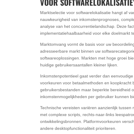
VOOR SOFTWARELOKALISATIE
Marktselectie voor softwarelokalisatie hangt af van 
nauwkeurigheid van inkomstenprognoses, complexi
analyse van het concurrentielandschap. Deze fa
implementatiehaalbaarheid voor elke doelmarkt t
Marktomvang vormt de basis voor uw beoordeling
adresseerbare markt binnen uw softwarecategori
softwareoplossingen. Markten met hoge groei bie
huidige gebruikersaantallen kleiner lijken.
Inkomstenpotentieel gaat verder dan eenvoudige
voorkeuren voor betaalmethoden en koopkracht 
gebruikersbestanden maar beperkte bereidheid om
inkomstenmogelijkheden per gebruiker kunnen b
Technische vereisten variëren aanzienlijk tussen 
met complexe scripts, rechts-naar-links leespatro
ontwikkelingsbronnen. Platformvoorkeuren verschi
andere desktopfunctionaliteit prioriteren.