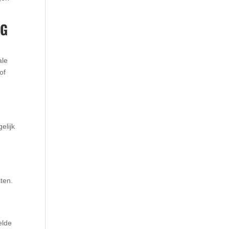
NG
ale
of
elijk
ten.
r
elde