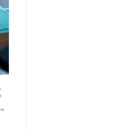
n
e
 te