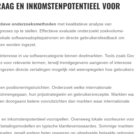
AAG EN INKOMSTENPOTENTIEEL VOOR
atieve onderzoeksmethoden
met kwalitatieve analyse van
oses op te stellen. Effectieve evaluatie onderzoekt zoekvolume-
lokale softwareadoptiepatronen en directe gebruikersfeedback om
nen worden ingezet.
interesse in uw softwarecategorie binnen doelmarkten. Tools zoals Go
 voor relevante termen, terwijl trendgegevens aangeven of interesse
ngezien directe vertalingen mogelijk niet weerspiegelen hoe gebruikers
 en positioneringsinzichten. Onderzoek welke internationale
 binnengegaan, hun prijsstrategieën en gebruikersreceptie. Markten wa
eden doorgaans betere vooruitzichten dan markten waar internationale
 en inkomstenpotentieel voorspellen. Overweeg lokale voorkeuren voo
 betalingsmodellen en typische klantlevenswaardes. Sommige markten
rades, terwijl andere beter reageren op uitgebreide betaalde oplossin