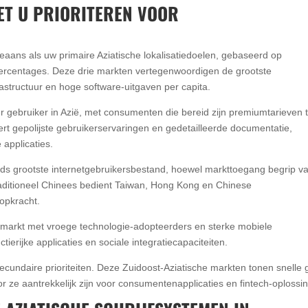
ET U PRIORITEREN VOOR
aans als uw primaire Aziatische lokalisatiedoelen, gebaseerd op
percentages. Deze drie markten vertegenwoordigen de grootste
astructuur en hoge software-uitgaven per capita.
r gebruiker in Azië, met consumenten die bereid zijn premiumtarieven 
ert gepolijste gebruikerservaringen en gedetailleerde documentatie,
 applicaties.
lds grootste internetgebruikersbestand, hoewel markttoegang begrip v
Traditioneel Chinees bedient Taiwan, Hong Kong en Chinese
opkracht.
markt met vroege technologie-adopteerders en sterke mobiele
erijke applicaties en sociale integratiecapaciteiten.
undaire prioriteiten. Deze Zuidoost-Aziatische markten tonen snelle 
or ze aantrekkelijk zijn voor consumentenapplicaties en fintech-oplossi