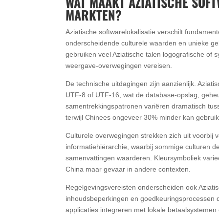
WAT MAAKT AZIATISCHE SOF
MARKTEN?
Aziatische softwarelokalisatie verschilt fundam
onderscheidende culturele waarden en unieke gebru
gebruiken veel Aziatische talen logografische of
weergave-overwegingen vereisen.
De technische uitdagingen zijn aanzienlijk. Aziat
UTF-8 of UTF-16, wat de database-opslag, geheug
samentrekkingspatronen variëren dramatisch tus
terwijl Chinees ongeveer 30% minder kan gebrui
Culturele overwegingen strekken zich uit voorbij
informatiehiërarchie, waarbij sommige culturen d
samenvattingen waarderen. Kleursymboliek varieer
China maar gevaar in andere contexten.
Regelgevingsvereisten onderscheiden ook Aziatis
inhoudsbeperkingen en goedkeuringsprocessen die
applicaties integreren met lokale betaalsystemen 