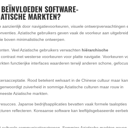
 BEÏNVLOEDEN SOFTWARE-
IATISCHE MARKTEN?
e aanzienlijk door navigatievoorkeuren, visuele ontwerpverwachtingen 
conventies. Aziatische gebruikers geven vaak de voorkeur aan uitgebrei
tie boven minimalistische ontwerpen.
onten. Veel Aziatische gebruikers verwachten
hiërarchische
n contrast met westerse voorkeuren voor platte navigatie. Voorkeuren v
kten functierijke interfaces waarderen terwijl anderen schone, gefocus
uikersacceptatie. Rood betekent welvaart in de Chinese cultuur maar ka
egenwoordigt zuiverheid in sommige Aziatische culturen maar rouw in
meeste Aziatische markten.
aresucces. Japanse bedrijfsapplicaties bevatten vaak formele taalopties
ructuren reflecteren. Koreaanse software kan leeftijdsgebaseerde eerbe
 bij culturele communicatiepatronen. Sommige Aziatische markten geven