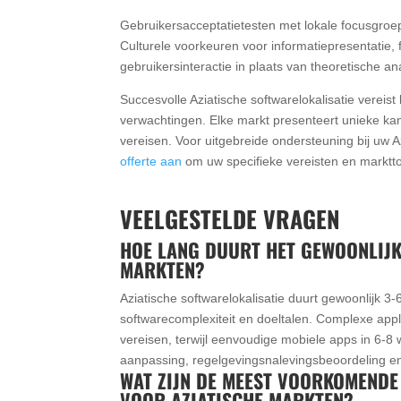
Gebruikersacceptatietesten met lokale focusgroep
Culturele voorkeuren voor informatiepresentatie,
gebruikersinteractie in plaats van theoretische an
Succesvolle Aziatische softwarelokalisatie vereis
verwachtingen. Elke markt presenteert unieke ka
vereisen. Voor uitgebreide ondersteuning bij uw Az
offerte aan
om uw specifieke vereisten en marktto
VEELGESTELDE VRAGEN
HOE LANG DUURT HET GEWOONLIJK
MARKTEN?
Aziatische softwarelokalisatie duurt gewoonlijk 3-
softwarecomplexiteit en doeltalen. Complexe app
vereisen, terwijl eenvoudige mobiele apps in 6-8 
aanpassing, regelgevingsnalevingsbeoordeling e
WAT ZIJN DE MEEST VOORKOMENDE 
VOOR AZIATISCHE MARKTEN?