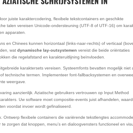
 AZIATISCHE SCHRIJFSYSTEMEN IN
or juiste karaktercodering, flexibele tekstcontainers en geschikte
che talen vereisen Unicode-ondersteuning (UTF-8 of UTF-16) om kara
 en apparaten.
ns en Chinees kunnen horizontaal (links-naar-rechts) of verticaal (bov
rden, wat
dynamische lay-outsystemen
vereist die beide oriëntaties
ken die regelafstand en karakteruitlijning beïnvloeden.
uitgebreide karaktersets vereisen. Systeemfonts bevatten mogelijk niet a
 of technische termen. Implementeer font-fallbacksystemen en overwe
ente weergave.
varing aanzienlijk. Aziatische gebruikers vertrouwen op Input Method
n karakters. Uw software moet compositie-events juist afhandelen, waar
en voordat invoer wordt gefinaliseerd.
k. Ontwerp flexibele containers die variërende tekstlengtes accommod
r te zorgen dat knoppen, menu’s en dialoogvensters functioneel en vis