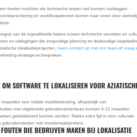
en bieden inzichten die technische testen niet kunnen vastleggen.
 functieprioritering en workflowpatronen komen naar voren door werkeli
alyse.
t begrip van de ingewikkelde balans tussen technische vereisten en cult
nsen en uitdagingen die zorgvuldige planning en deskundige begeleidi
iatische lokalisatieprojecten,
neem contact op met ons team
of
vraag 
etreding-strategie te bespreken.
 OM SOFTWARE TE LOKALISEREN VOOR AZIATISCH
6 maanden voor initiële markttoetreding, afhankelijk van
licaties met uitgebreide gebruikersinterfaces kunnen 6-12 maanden
weken gelokaliseerd kunnen worden. Reken extra tijd in voor culturele
n gebruikerstesten met moedertaalsprekers.
FOUTEN DIE BEDRIJVEN MAKEN BIJ LOKALISATIE