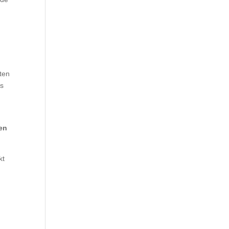
sten
ls
en
kt