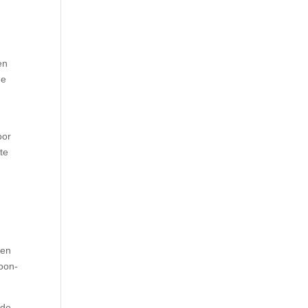
en
de
oor
te
n
 en
toon-
 de