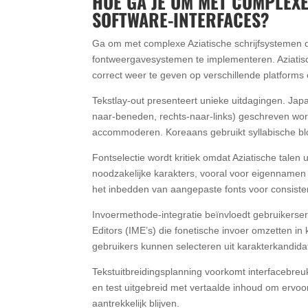
HOE GA JE OM MET COMPLEXE
SOFTWARE-INTERFACES?
Ga om met complexe Aziatische schrijfsystemen do
fontweergavesystemen te implementeren. Aziatis
correct weer te geven op verschillende platforms
Tekstlay-out presenteert unieke uitdagingen. Japa
naar-beneden, rechts-naar-links) geschreven wo
accommoderen. Koreaans gebruikt syllabische blok
Fontselectie wordt kritiek omdat Aziatische talen 
noodzakelijke karakters, vooral voor eigennamen
het inbedden van aangepaste fonts voor consist
Invoermethode-integratie beïnvloedt gebruikerser
Editors (IME’s) die fonetische invoer omzetten i
gebruikers kunnen selecteren uit karakterkandidat
Tekstuitbreidingsplanning voorkomt interfacebreu
en test uitgebreid met vertaalde inhoud om ervoo
aantrekkelijk blijven.