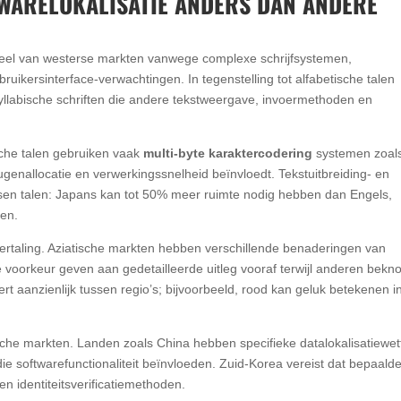
TWARELOKALISATIE ANDERS DAN ANDERE
enteel van westerse markten vanwege complexe schrijfsystemen,
ikersinterface-verwachtingen. In tegenstelling tot alfabetische talen
 syllabische schriften die andere tekstweergave, invoermethoden en
ische talen gebruiken vaak
multi-byte karaktercodering
systemen zoal
enallocatie en verwerkingssnelheid beïnvloedt. Tekstuitbreiding- en
sen talen: Japans kan tot 50% meer ruimte nodig hebben dan Engels,
ken.
 vertaling. Aziatische markten hebben verschillende benaderingen van
e voorkeur geven aan gedetailleerde uitleg vooraf terwijl anderen bekn
t aanzienlijk tussen regio’s; bijvoorbeeld, rood kan geluk betekenen i
che markten. Landen zoals China hebben specifieke datalokalisatiewet
 softwarefunctionaliteit beïnvloeden. Zuid-Korea vereist dat bepaald
en identiteitsverificatiemethoden.