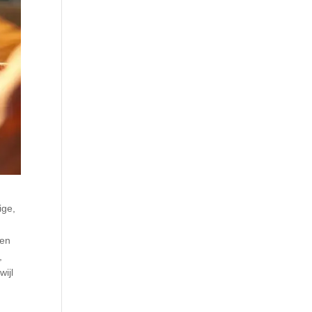
ige,
len
,
wijl