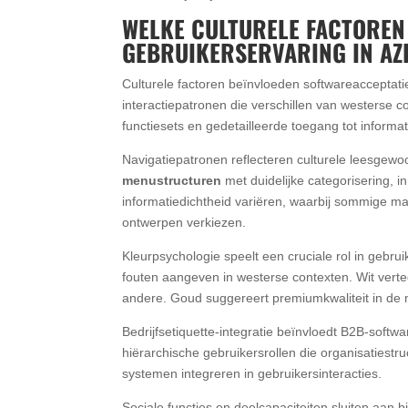
WELKE CULTURELE FACTOREN
GEBRUIKERSERVARING IN AZ
Culturele factoren beïnvloeden softwareacceptati
interactiepatronen die verschillen van westerse 
functiesets en gedetailleerde toegang tot informa
Navigatiepatronen reflecteren culturele leesgewo
menustructuren
met duidelijke categorisering, i
informatiedichtheid variëren, waarbij sommige mar
ontwerpen verkiezen.
Kleurpsychologie speelt een cruciale rol in gebr
fouten aangeven in westerse contexten. Wit vert
andere. Goud suggereert premiumkwaliteit in de 
Bedrijfsetiquette-integratie beïnvloedt B2B-softw
hiërarchische gebruikersrollen die organisatiest
systemen integreren in gebruikersinteracties.
Sociale functies en deelcapaciteiten sluiten aan