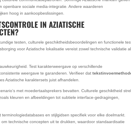
n openbare sociale media-integratie. Andere waarderen
jken hoog in aankoopbeslissingen.
TSCONTROLE IN AZIATISCHE
CTEN?
lkundige testen, culturele geschiktheidsbeoordelingen en functionele te
orging voor Aziatische lokalisatie vereist zowel technische validatie a
nauwkeurigheid. Test karakterweergave op verschillende
onsistente weergave te garanderen. Verifieer dat
tekstinvoermethod
es Aziatische karaktersets juist afhandelen.
cenario’s met moedertaalsprekers bevatten. Culturele geschiktheid stre
zoals kleuren en afbeeldingen tot subtiele interface-gedragingen,
 terminologiedatabases en stijlgidsen specifiek voor elke doelmarkt.
om technische concepten uit te drukken, waardoor standaardisatie