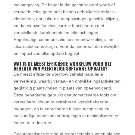
taalomgeving. Dit houdt in dat gecontroleerd wordt of
vertaalde tekst goed past binnen gebruikersinterface-
elementen, dat culturele aanpassingen geschikt blijven,
en dat nieuwe functies correct functioneren met
verschillende karaktersets en tekstrichtingen.
Regelmatige communicatie tussen ontwikkelings- en
lokalisatieteams zorgt ervoor dat iedereen de reikwijdte
en impact van elke update begrijpt.
WAT IS DE MEEST EFFICIËNTE WORKFLOW VOOR HET
BEHEREN VAN MEERTALIGE SOFTWARE-UPDATES?
De meest efficiënte workflow behelst
parallelle
verwerking
, waarbij vertaal- en ontwikkelingsactiviteiten
gelijktijdig plaatsvinden in plaats van opeenvolgend.
Deze benadering gebruikt geautomatiseerde tools om
vertaalbare inhoud te extraheren, versiebeheer te
managen, en te coördineren tussen technische en
taalkundige teams om vertragingen te minimaliseren en
fouten te reduceren.
Geautomatiseerde inhoud-extractietools kunnen nieuwe