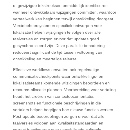
of gewijzigde tekstreeksen onmiddellijk identificeren
wanneer ontwikkelaars wijzigingen committen, waardoor
vertaalwerk kan beginnen terwijl ontwikkeling doorgaat.
Versiebeheersystemen specifiek ontworpen voor
lokalisatie helpen wijzigingen te volgen over alle
taalversies en zorgen ervoor dat updates goed
gesynchroniseerd zijn. Deze parallelle benadering
reduceert significant de tijd tussen voltooiing van
ontwikkeling en meertalige release.
Effectieve workflows omvatten ook regelmatige
communicatiecheckpoints waar ontwikkelings- en
lokalisatieteams komende wijzigingen beoordelen en
resource-allocatie plannen. Voorbereiding voor vertaling
houdt het creëren van contextdocumentatie,
screenshots en functionele beschrijvingen in die
vertalers helpen begrijpen hoe nieuwe functies werken.
Post-update beoordelingen zorgen ervoor dat alle
taalversies voldoen aan kwaliteitsstandaarden en
correct functioneren over verschillende culturele