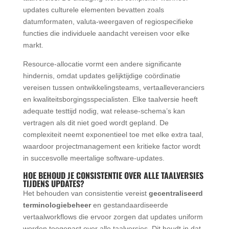
updates culturele elementen bevatten zoals
datumformaten, valuta-weergaven of regiospecifieke
functies die individuele aandacht vereisen voor elke
markt.
Resource-allocatie vormt een andere significante
hindernis, omdat updates gelijktijdige coördinatie
vereisen tussen ontwikkelingsteams, vertaalleveranciers
en kwaliteitsborgingsspecialisten. Elke taalversie heeft
adequate testtijd nodig, wat release-schema’s kan
vertragen als dit niet goed wordt gepland. De
complexiteit neemt exponentieel toe met elke extra taal,
waardoor projectmanagement een kritieke factor wordt
in succesvolle meertalige software-updates.
HOE BEHOUD JE CONSISTENTIE OVER ALLE TAALVERSIES
TIJDENS UPDATES?
Het behouden van consistentie vereist
gecentraliseerd
terminologiebeheer
en gestandaardiseerde
vertaalworkflows die ervoor zorgen dat updates uniform
worden toegepast over alle taalversies. Dit houdt in dat