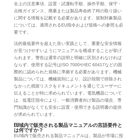
全上の注意事項、設置・試運転手順、操作手順、保守・
点検ガイダンス、廃棄または製品寿命終了時の取り扱い
に関する情報を記載する必要があります。規制対象製品
については、適用されるEU指令および規格への参照も必
要です。
法的最低要件を超えた良い実践として、重要な安全情報
が見つけやすいようにマニュアルを構成することが挙げ
られます。警告は通常の説明と明確に区別されなければ
ならず、使用する記号はISO 7000やIEC 60417などの国
際的に認められた規格に準拠する必要があります。機械
製品については、機械規則により、設計段階で排除され
なかった残留リスクをドキュメントを通じてユーザーに
伝えることが特に求められています。電気機器について
は、低電圧指令により、一般消費者向け製品の場合、専
門知識がなくても安全に設置・使用できる説明書の提供
が求められています。
EU域内で販売される製品マニュアルの言語要件と
は何ですか？
EU域内で販売される製品マニュアルは、製品が市場に投