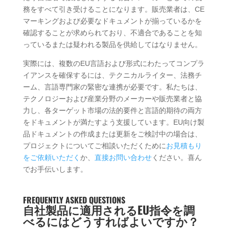
務をすべて引き受けることになります。販売業者は、CE
マーキングおよび必要なドキュメントが揃っているかを
確認することが求められており、不適合であることを知
っているまたは疑われる製品を供給してはなりません。
実際には、複数のEU言語および形式にわたってコンプラ
イアンスを確保するには、テクニカルライター、法務チ
ーム、言語専門家の緊密な連携が必要です。私たちは、
テクノロジーおよび産業分野のメーカーや販売業者と協
力し、各ターゲット市場の法的要件と言語的期待の両方
をドキュメントが満たすよう支援しています。EU向け製
品ドキュメントの作成または更新をご検討中の場合は、
プロジェクトについてご相談いただくために
お見積もり
をご依頼いただく
か、
直接お問い合わせ
ください。喜ん
でお手伝いします。
FREQUENTLY ASKED QUESTIONS
自社製品に適用されるEU指令を調
べるにはどうすればよいですか？