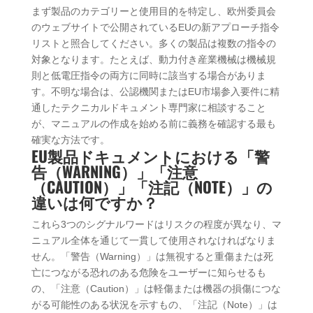
まず製品のカテゴリーと使用目的を特定し、欧州委員会
のウェブサイトで公開されているEUの新アプローチ指令
リストと照合してください。多くの製品は複数の指令の
対象となります。たとえば、動力付き産業機械は機械規
則と低電圧指令の両方に同時に該当する場合がありま
す。不明な場合は、公認機関またはEU市場参入要件に精
通したテクニカルドキュメント専門家に相談すること
が、マニュアルの作成を始める前に義務を確認する最も
確実な方法です。
EU製品ドキュメントにおける「警
告（WARNING）」「注意
（CAUTION）」「注記（NOTE）」の
違いは何ですか？
これら3つのシグナルワードはリスクの程度が異なり、マ
ニュアル全体を通じて一貫して使用されなければなりま
せん。「警告（Warning）」は無視すると重傷または死
亡につながる恐れのある危険をユーザーに知らせるも
の、「注意（Caution）」は軽傷または機器の損傷につな
がる可能性のある状況を示すもの、「注記（Note）」は