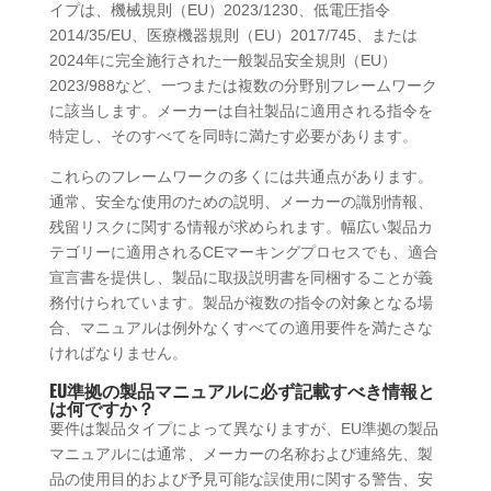
イプは、機械規則（EU）2023/1230、低電圧指令
2014/35/EU、医療機器規則（EU）2017/745、または
2024年に完全施行された一般製品安全規則（EU）
2023/988など、一つまたは複数の分野別フレームワーク
に該当します。メーカーは自社製品に適用される指令を
特定し、そのすべてを同時に満たす必要があります。
これらのフレームワークの多くには共通点があります。
通常、安全な使用のための説明、メーカーの識別情報、
残留リスクに関する情報が求められます。幅広い製品カ
テゴリーに適用されるCEマーキングプロセスでも、適合
宣言書を提供し、製品に取扱説明書を同梱することが義
務付けられています。製品が複数の指令の対象となる場
合、マニュアルは例外なくすべての適用要件を満たさな
ければなりません。
EU準拠の製品マニュアルに必ず記載すべき情報と
は何ですか？
要件は製品タイプによって異なりますが、EU準拠の製品
マニュアルには通常、メーカーの名称および連絡先、製
品の使用目的および予見可能な誤使用に関する警告、安