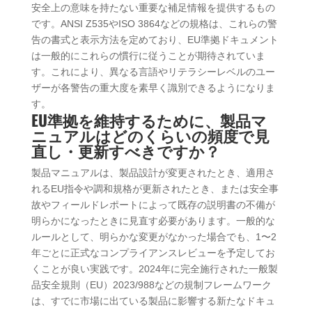
安全上の意味を持たない重要な補足情報を提供するもの
です。ANSI Z535やISO 3864などの規格は、これらの警
告の書式と表示方法を定めており、EU準拠ドキュメント
は一般的にこれらの慣行に従うことが期待されていま
す。これにより、異なる言語やリテラシーレベルのユー
ザーが各警告の重大度を素早く識別できるようになりま
す。
EU準拠を維持するために、製品マ
ニュアルはどのくらいの頻度で見
直し・更新すべきですか？
製品マニュアルは、製品設計が変更されたとき、適用さ
れるEU指令や調和規格が更新されたとき、または安全事
故やフィールドレポートによって既存の説明書の不備が
明らかになったときに見直す必要があります。一般的な
ルールとして、明らかな変更がなかった場合でも、1〜2
年ごとに正式なコンプライアンスレビューを予定してお
くことが良い実践です。2024年に完全施行された一般製
品安全規則（EU）2023/988などの規制フレームワーク
は、すでに市場に出ている製品に影響する新たなドキュ