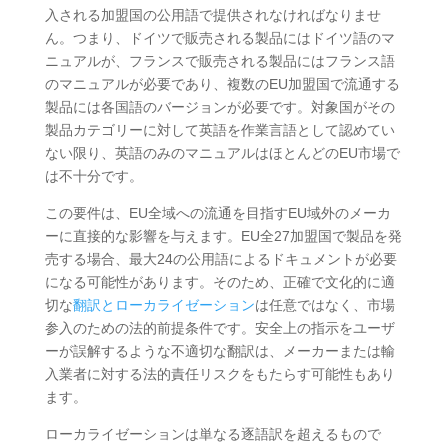
入される加盟国の公用語で提供されなければなりませ
ん。つまり、ドイツで販売される製品にはドイツ語のマ
ニュアルが、フランスで販売される製品にはフランス語
のマニュアルが必要であり、複数のEU加盟国で流通する
製品には各国語のバージョンが必要です。対象国がその
製品カテゴリーに対して英語を作業言語として認めてい
ない限り、英語のみのマニュアルはほとんどのEU市場で
は不十分です。
この要件は、EU全域への流通を目指すEU域外のメーカ
ーに直接的な影響を与えます。EU全27加盟国で製品を発
売する場合、最大24の公用語によるドキュメントが必要
になる可能性があります。そのため、正確で文化的に適
切な
翻訳とローカライゼーション
は任意ではなく、市場
参入のための法的前提条件です。安全上の指示をユーザ
ーが誤解するような不適切な翻訳は、メーカーまたは輸
入業者に対する法的責任リスクをもたらす可能性もあり
ます。
ローカライゼーションは単なる逐語訳を超えるもので