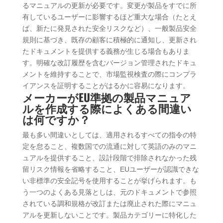
るマニュアルの更新が必要です。変更が製品をすでに所
有しているユーザーに影響するほど重大な場合（たとえ
ば、新たに発見された安全リスクなど）、一般製品安全
規則に基づき、既存の顧客に積極的に通知し、更新され
たドキュメントを提供する義務が生じる場合もありま
す。明確な改訂履歴を含むバージョン管理されたドキュ
メントを維持することで、市場監視検査の際にコンプラ
イアンスを証明することがはるかに容易になります。
メーカーがEU準拠の製品マニュア
ルを作成する際によくある間違い
は何ですか？
最も多い間違いとしては、適用されるすべての指令の特
定を怠ること、複数国での流通に対して英語のみのマニ
ュアルを提供すること、設計段階で排除されなかった残
留リスク情報を省略すること、EUユーザーが認識できな
い非標準の安全記号を使用することが挙げられます。も
う一つのよくある見落としは、元のドキュメントで参照
されている調和規格が改訂または廃止された際にマニュ
アルを更新しないことです。製品カテゴリーに特化した