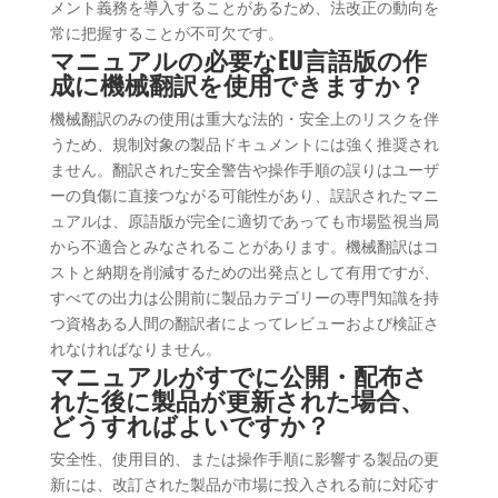
メント義務を導入することがあるため、法改正の動向を
常に把握することが不可欠です。
マニュアルの必要なEU言語版の作
成に機械翻訳を使用できますか？
機械翻訳のみの使用は重大な法的・安全上のリスクを伴
うため、規制対象の製品ドキュメントには強く推奨され
ません。翻訳された安全警告や操作手順の誤りはユーザ
ーの負傷に直接つながる可能性があり、誤訳されたマニ
ュアルは、原語版が完全に適切であっても市場監視当局
から不適合とみなされることがあります。機械翻訳はコ
ストと納期を削減するための出発点として有用ですが、
すべての出力は公開前に製品カテゴリーの専門知識を持
つ資格ある人間の翻訳者によってレビューおよび検証さ
れなければなりません。
マニュアルがすでに公開・配布さ
れた後に製品が更新された場合、
どうすればよいですか？
安全性、使用目的、または操作手順に影響する製品の更
新には、改訂された製品が市場に投入される前に対応す