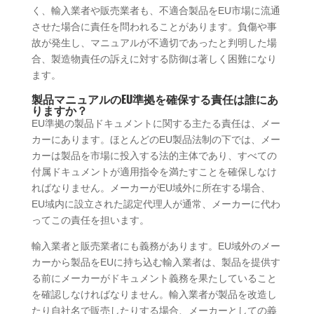
く、輸入業者や販売業者も、不適合製品をEU市場に流通
させた場合に責任を問われることがあります。負傷や事
故が発生し、マニュアルが不適切であったと判明した場
合、製造物責任の訴えに対する防御は著しく困難になり
ます。
製品マニュアルのEU準拠を確保する責任は誰にあ
りますか？
EU準拠の製品ドキュメントに関する主たる責任は、メー
カーにあります。ほとんどのEU製品法制の下では、メー
カーは製品を市場に投入する法的主体であり、すべての
付属ドキュメントが適用指令を満たすことを確保しなけ
ればなりません。メーカーがEU域外に所在する場合、
EU域内に設立された認定代理人が通常、メーカーに代わ
ってこの責任を担います。
輸入業者と販売業者にも義務があります。EU域外のメー
カーから製品をEUに持ち込む輸入業者は、製品を提供す
る前にメーカーがドキュメント義務を果たしていること
を確認しなければなりません。輸入業者が製品を改造し
たり自社名で販売したりする場合、メーカーとしての義