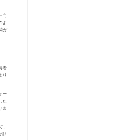
ー向
のよ
荷が
費者
より
ォー
した
りま
て、
が組