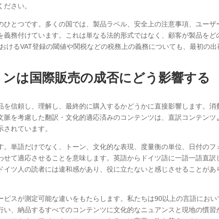
ください。
のひとつです。多くの国では、製品ラベル、安全上の注意事項、ユーザ
を義務付けています。これは単なる法的形式ではなく、顧客が製品をど
おけるVAT登録の閾値や関税などの税務上の義務についても、最初の出
ョンは国際販売の成否にどう影響する
品を信頼し、理解し、最終的に購入するかどうかに直接影響します。消
文脈を考慮した翻訳・文化的適応済みのコンテンツは、直訳コンテンツ
示されています。
す。単語だけでなく、トーン、文化的な表現、度量衡の単位、日付のフ
わせて適応させることを意味します。英語からドイツ語に一語一語直訳
ドイツ人の読者には違和感があり、役に立たないと感じさせることがあ
ービスが測定可能な違いをもたらします。私たちは90以上の言語におい
行い、納品するすべてのコンテンツに文化的なニュアンスと現地の慣習