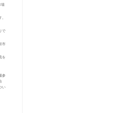
市場
す。
りで
新市
流を
場参
合
つい