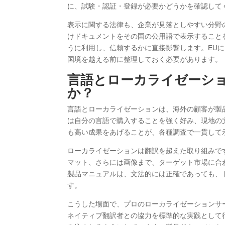
に、試験・認証・登録が必要かどうかを確認して
表示に関する法律も、企業が見落としやすい分野
けドキュメントをその国の公用語で表示すること
うに利用し、信頼するかに直接影響します。EUに
国境を越える前に整理しておく必要があります。
言語とローカライゼーシ
か？
言語とローカライゼーションは、海外の顧客が製
は自分の言語で購入することを強く好み、現地の
も高い成果をあげることが、各種調査で一貫して
ローカライゼーションは翻訳を超えた取り組みで
マット、さらには画像まで、ターゲット市場に合
製品マニュアルは、文法的には正確であっても、
す。
こうした場面で、プロのローカライゼーションサ
ネイティブ翻訳者との協力を標準的な実践として