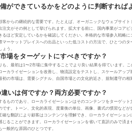
準備ができているかをどのように判断すれば
顧客からの継続的な需要です。たとえば、オーガニックなウェブサイト
出注文がその例として挙げられます。拡大する前に、国内事業がコアビ
きるほど安定しているかを確認してください。本格的な市場参入戦略に
際マーケットプレイスへの出品といった低コストの方法で、ひとつのタ
しょう。
の市場をターゲットにすべきですか？
りも、最初は1〜2市場に集中することでより良い結果を得ています。こ
ローカライゼーションを改善し、物流設定をテストし、スケールアップ
最初の市場は、需要シグナル、自国市場との文化的近さ、規制遵守の相
の違いは何ですか？両方必要ですか？
するものであり、ローカライゼーションはそのコンテンツをターゲット
のです。トーン、文化的表現、度量衡の単位、画像、書式の慣習などが
正確な翻訳により顧客はコンテンツを理解でき、ローカライゼーション
感じることができます。ローカライゼーションを省いて直訳のみで済ま
も一般的な原因のひとつです。