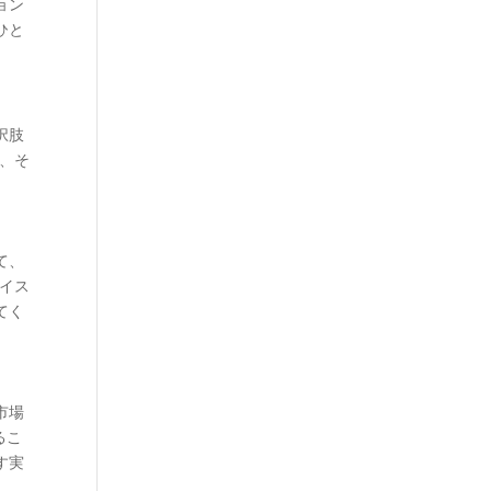
ョン
ひと
択肢
、そ
て、
レイス
てく
市場
るこ
す実