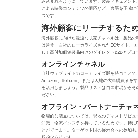
み込まれるようにしています。製品ドキュメント
による映像コンテンツの適応など、言語を正確に
つです。
海外顧客にリーチするた
海外顧客に向けた最適な販売チャネルは、製品の
は通常、自社のローカライズされたECサイト、
して高付加価値製品向けのダイレクトB2Bアプロ
オンラインチャネル
自社ウェブサイトのローカライズ版を持つことで
Amazon、Bol.com、または現地の大量購
を活用しましょう。製品リストは自国市場からそ
ださい。
オフライン・パートナーチャ
物理的な製品については、現地のディストリビュ
知識、物流インフラを持っているためです。特に
とができます。ターゲット国の展示会への参加も
践的な方法です。