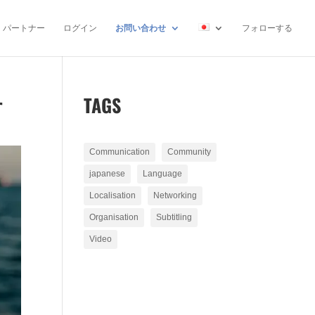
パートナー
ログイン
お問い合わせ
フォローする
す
TAGS
Communication
Community
japanese
Language
Localisation
Networking
Organisation
Subtitling
Video