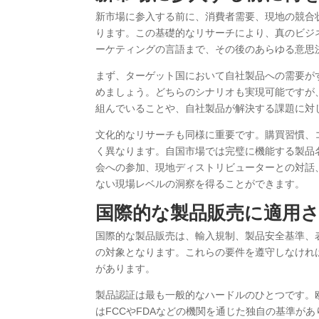
新市場に参入する前に、消費者需要、現地の競合
ります。この基礎的なリサーチにより、真のビジ
ーケティングの言語まで、その後のあらゆる意思
まず、ターゲット国において自社製品への需要が
めましょう。どちらのシナリオも実現可能ですが
組んでいることや、自社製品が解決する課題に対
文化的なリサーチも同様に重要です。購買習慣、
く異なります。自国市場では完璧に機能する製品
会への参加、現地ディストリビューターとの対話
ない現場レベルの洞察を得ることができます。
国際的な製品販売に適用
国際的な製品販売は、輸入規制、製品安全基準、
の対象となります。これらの要件を遵守しなけれ
があります。
製品認証は最も一般的なハードルのひとつです。
はFCCやFDAなどの機関を通じた独自の基準が