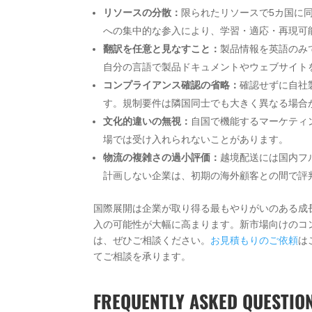
リソースの分散：
限られたリソースで5カ国に
への集中的な参入により、学習・適応・再現可
翻訳を任意と見なすこと：
製品情報を英語のみ
自分の言語で製品ドキュメントやウェブサイト
コンプライアンス確認の省略：
確認せずに自社
す。規制要件は隣国同士でも大きく異なる場合
文化的違いの無視：
自国で機能するマーケティ
場では受け入れられないことがあります。
物流の複雑さの過小評価：
越境配送には国内フ
計画しない企業は、初期の海外顧客との間で評
国際展開は企業が取り得る最もやりがいのある成
入の可能性が大幅に高まります。新市場向けのコ
は、ぜひご相談ください。
お見積もりのご依頼
は
てご相談を承ります。
FREQUENTLY ASKED QUESTIO