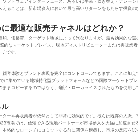
、ソフトウェアインターフェース、あるいは字幕・吹き替え・ナレーシ
伝えることは、新市場参入において最も高いリターンをもたらす投資の
めに最適な販売チャネルはどれか？
種類、価格帯、ターゲット地域によって異なりますが、最も効果的な選
国際的なマーケットプレイス、現地ディストリビューターまたは再販業者
ーチです。
、顧客体験とブランド表現を完全にコントロールできます。これに加え
買者をすでに集めている地域特化型プラットフォームなどの国際マーケットプ
のままコピーするのではなく、翻訳・ローカライズされたものを使用し
ネル
ーターや再販業者が依然として非常に効果的です。彼らは既存の人脈、
B2B市場では、信頼できる現地パートナーが市場参入を大幅に加速させ
、本格的なローンチにコミットする前に関係を構築し、市場の反応を試