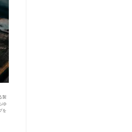
る製
らゆ
プを