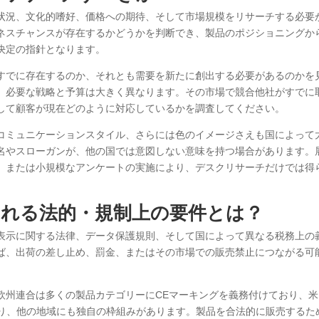
状況、文化的嗜好、価格への期待、そして市場規模をリサーチする必要
ネスチャンスが存在するかどうかを判断でき、製品のポジショニングか
決定の指針となります。
すでに存在するのか、それとも需要を新たに創出する必要があるのかを
、必要な戦略と予算は大きく異なります。その市場で競合他社がすでに
して顧客が現在どのように対応しているかを調査してください。
コミュニケーションスタイル、さらには色のイメージさえも国によって
名やスローガンが、他の国では意図しない意味を持つ場合があります。
、または小規模なアンケートの実施により、デスクリサーチだけでは得
される法的・規制上の要件とは？
表示に関する法律、データ保護規則、そして国によって異なる税務上の
ば、出荷の差し止め、罰金、またはその市場での販売禁止につながる可
欧州連合は多くの製品カテゴリーにCEマーキングを義務付けており、米
あり、他の地域にも独自の枠組みがあります。製品を合法的に販売するた