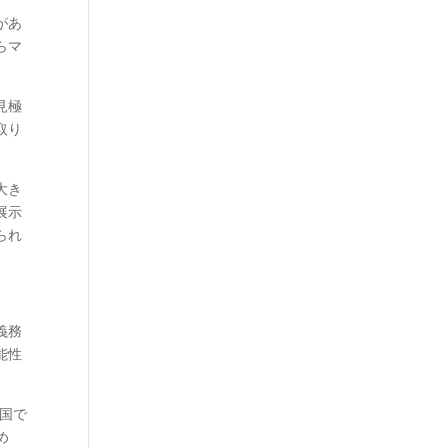
があ
らマ
見極
取り
大き
展示
られ
義務
能性
国で
め