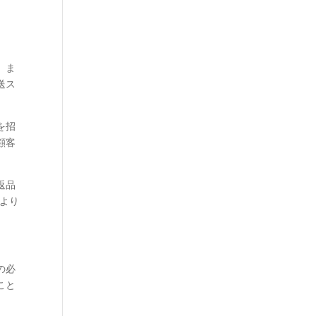
、ま
送ス
を招
顧客
返品
より
の必
こと