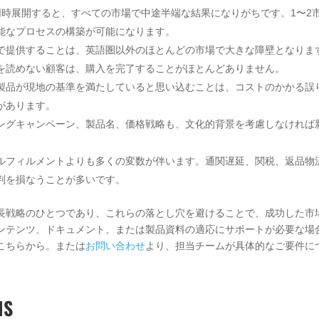
同時展開すると、すべての市場で中途半端な結果になりがちです。1〜2
能なプロセスの構築が可能になります。
で提供することは、英語圏以外のほとんどの市場で大きな障壁となりま
を読めない顧客は、購入を完了することがほとんどありません。
製品が現地の基準を満たしていると思い込むことは、コストのかかる誤
があります。
ングキャンペーン、製品名、価格戦略も、文化的背景を考慮しなければ
ルフィルメントよりも多くの変数が伴います。通関遅延、関税、返品物
判を損なうことが多いです。
長戦略のひとつであり、これらの落とし穴を避けることで、成功した市
ンテンツ、ドキュメント、または製品資料の適応にサポートが必要な場
こちらから。または
お問い合わせ
より、担当チームが具体的なご要件に
NS