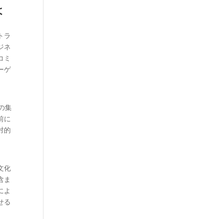
よ
トラ
ジネ
コミ
ーゲ
の集
前に
対的
文化
含ま
によ
せる