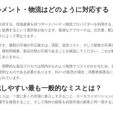
ルメント・物流はどのように対応する
出荷する、現地倉庫を持つサードパーティ物流プロバイダーを利用する
と提携するという選択肢があります。最適なアプローチは、注文量、配
さによって異なります。
です。書類の不備や不正確さは、遅延、追加コスト、そして顧客の不満
、梱包明細書、製品分類が正確であることを確認してください。これが
くありません。
。国際的な返品プロセスは国内のものより複雑でコストがかかるため、
実的なものである必要があります。EUへの販売の場合、消費者保護法に
られています。
犯しやすい最も一般的なミスとは？
ミスは、一度に多くの市場に参入しすぎること、ローカライゼーション
遵守を無視すること、そして海外の顧客を自国市場の顧客と同一視する