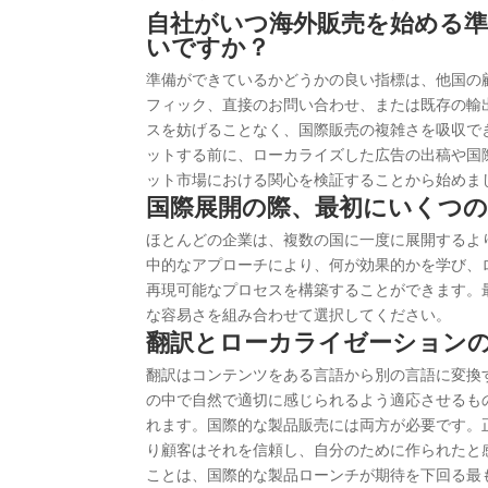
自社がいつ海外販売を始める
いですか？
準備ができているかどうかの良い指標は、他国の
フィック、直接のお問い合わせ、または既存の輸
スを妨げることなく、国際販売の複雑さを吸収で
ットする前に、ローカライズした広告の出稿や国
ット市場における関心を検証することから始めま
国際展開の際、最初にいくつ
ほとんどの企業は、複数の国に一度に展開するよ
中的なアプローチにより、何が効果的かを学び、
再現可能なプロセスを構築することができます。
な容易さを組み合わせて選択してください。
翻訳とローカライゼーション
翻訳はコンテンツをある言語から別の言語に変換
の中で自然で適切に感じられるよう適応させるも
れます。国際的な製品販売には両方が必要です。
り顧客はそれを信頼し、自分のために作られたと
ことは、国際的な製品ローンチが期待を下回る最