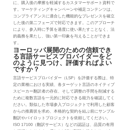
に、購入後の摩擦を軽減するカスタマーサポート資料で
す。マーケティングキャンペーンや補足コンテンツは、
コンプライアンスに適合した機能的なプレゼンスを確立
した後の第二フェーズで対応できます。このアプローチ
により、参入時に予算を過度に使い果たすことなく、法
的義務を果たし、強い第一印象を与えることができま
す。
ヨーロッパ展開のための信頼でき
る言語サービスプロバイダーをど
のように見つけ、評価すればよい
ですか？
言語サービスプロバイダー（LSP）を評価する際は、特
定の業種における実績、各ターゲット言語のネイティブ
スピーカー翻訳者の存在、そして調整の手間を削減する
ために複数言語を一元的に対応できる能力を確認してく
ださい。類似した市場参入プロジェクトで利用した顧客
からの推薦状を求め、本格的な契約を結ぶ前にサンプル
翻訳やパイロットプロジェクトを依頼してください。
ISO 17100（翻訳サービス）などの認証は、品質の有用