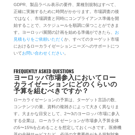
GDPR、製品ラベル表示の要件、業種別規制はすべて、
正確に実施するために時間がかかります。市場調査の後
ではなく、市場調査と同時にコンプライアンス準備を開
始することで、スケジュールを順調に保つことができま
す。ヨーロッパ展開の計画を始める準備ができたら、
お
見積もりをご依頼いただく
か、すべてのターゲット市場
におけるローカライゼーションニーズへのサポートにつ
いて
お問い合わせください
。
FREQUENTLY ASKED QUESTIONS
ヨーロッパ市場参入においてロー
カライゼーションにどのくらいの
予算を組むべきですか？
ローカライゼーションの予算は、ターゲット言語の数、
コンテンツの量、資料の複雑さによって大きく異なりま
す。大まかな目安として、2〜3のヨーロッパ市場に参入
する企業は、ローカライゼーションが市場参入予算全体
の5〜15%を占めることを想定しておくべきです。医療機
器や金融サービスなど、必須の文書要件がある規制対象