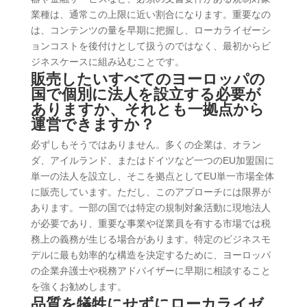
業種は、通常この上限に近い割合になります。重要なの
は、コンテンツの量を早期に把握し、ローカライゼーシ
ョンコストを後付けとして扱うのではなく、最初からビ
ジネスケースに組み込むことです。
販売したいすべてのヨーロッパの
国で個別に法人を設立する必要が
ありますか、それとも一拠点から
運営できますか？
必ずしもそうではありません。多くの企業は、オラン
ダ、アイルランド、またはドイツなど一つのEU加盟国に
単一の法人を設立し、そこを拠点としてEU単一市場全体
に販売しています。ただし、このアプローチには限界が
あります。一部の国では特定の規制対象活動に現地法人
が必要であり、重要な事業や従業員を有する市場では税
務上の義務が生じる場合があります。特定のビジネスモ
デルに最も効率的な構造を決定するために、ヨーロッパ
の企業弁護士や税務アドバイザーに早期に相談すること
を強くお勧めします。
品質を犠牲にせずにローカライゼ