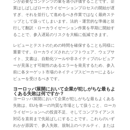
ンが必要なコンテンツの量を過小評価することです。企
業はしばしばローカライゼーションプロセスの開始が遅
すぎ、それを並行して進めるべき作業ではなく最終ステ
ップとして扱ってしまいます。法的・運営的な準備と並
行して翻訳・ローカライゼーション作業を早期に開始す
ることで、参入遅延のリスクを大幅に低減できます。
レビューとテストのための時間を確保することも同様に
重要です。ローカライズされたソフトウェア、ウェブサ
イト、文書は、自動化ツールや非ネイティブのレビュア
ーが見落とす可能性のあるエラーを発見するため、参入
前に各ターゲット市場のネイティブスピーカーによるレ
ビューを受けるべきです。
ヨーロッパ展開において企業が犯しがちな最もよ
くある失敗は何ですか？
ヨーロッパ展開において企業が犯しがちな最もよくある
失敗は、EUを単一の均質な市場として扱うこと、ローカ
ライゼーションへの投資不足、そしてコンプライアンス
対応を直前まで先延ばしにすることです。これらのいず
れかが原因で、参入失敗、規制上のペナルティ、または