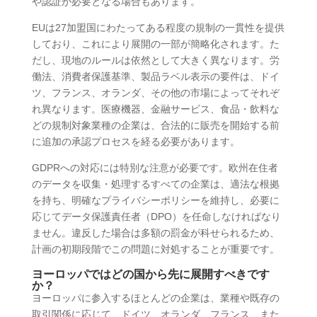
や認証が必要となる場合もあります。
EUは27加盟国にわたってある程度の規制の一貫性を提供
しており、これにより展開の一部が簡略化されます。た
だし、現地のルールは依然として大きく異なります。労
働法、消費者保護基準、製品ラベル表示の要件は、ドイ
ツ、フランス、オランダ、その他の市場によってそれぞ
れ異なります。医療機器、金融サービス、食品・飲料な
どの規制対象業種の企業は、合法的に販売を開始する前
に追加の承認プロセスを経る必要があります。
GDPRへの対応には特別な注意が必要です。欧州在住者
のデータを収集・処理するすべての企業は、適法な根拠
を持ち、明確なプライバシーポリシーを維持し、必要に
応じてデータ保護責任者（DPO）を任命しなければなり
ません。違反した場合は多額の罰金が科せられるため、
計画の初期段階でこの問題に対処することが重要です。
ヨーロッパではどの国から先に展開すべきです
か？
ヨーロッパに参入するほとんどの企業は、業種や既存の
取引関係に応じて、ドイツ、オランダ、フランス、また