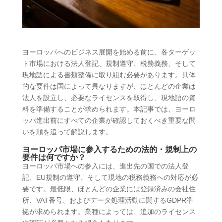
ヨーロッパへのビジネス展開を始める前に、各ターゲッ
ト市場における法人登記、規制遵守、税務義務、そして
現地語による書類整備に取り組む必要があります。具体
的な要件は国によって異なりますが、ほとんどの企業は
法人を設立し、必要なライセンスを取得し、現地語の資
料を準備することが求められます。本記事では、ヨーロ
ッパ進出前にすべての企業が確認しておくべき重要な問
いを順を追って解説します。
ヨーロッパ市場に参入するための法的・規制上の
要件は何ですか？
ヨーロッパ市場への参入には、進出先の国での法人登
記、EU規制の遵守、そして現地の税務義務への対応が必
要です。最低限、ほとんどの企業には登録済みの会社住
所、VAT番号、およびデータ処理活動に関するGDPR準
拠が求められます。業種によっては、追加のライセンス