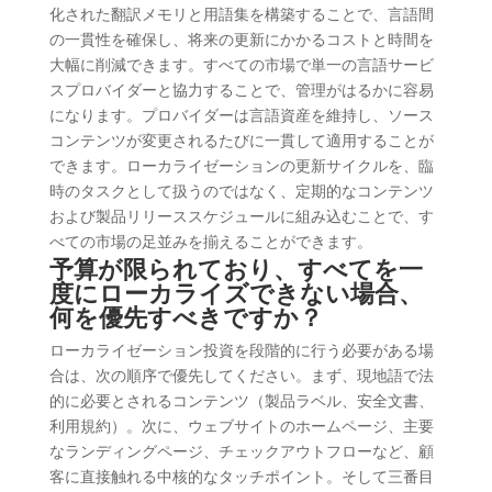
化された翻訳メモリと用語集を構築することで、言語間
の一貫性を確保し、将来の更新にかかるコストと時間を
大幅に削減できます。すべての市場で単一の言語サービ
スプロバイダーと協力することで、管理がはるかに容易
になります。プロバイダーは言語資産を維持し、ソース
コンテンツが変更されるたびに一貫して適用することが
できます。ローカライゼーションの更新サイクルを、臨
時のタスクとして扱うのではなく、定期的なコンテンツ
および製品リリーススケジュールに組み込むことで、す
べての市場の足並みを揃えることができます。
予算が限られており、すべてを一
度にローカライズできない場合、
何を優先すべきですか？
ローカライゼーション投資を段階的に行う必要がある場
合は、次の順序で優先してください。まず、現地語で法
的に必要とされるコンテンツ（製品ラベル、安全文書、
利用規約）。次に、ウェブサイトのホームページ、主要
なランディングページ、チェックアウトフローなど、顧
客に直接触れる中核的なタッチポイント。そして三番目