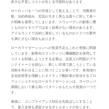
多大な手直しコストが生じる可能性があります。
ヨーロッパを一つの市場として捉えることで、消費者行
動、法的枠組み、言語が大きく異なる国々に対して単一
の戦略を適用してしまいます。スウェーデンの顧客に響
くものがイタリアでは全く効果がない場合があります。
アイルランドで法的に適合しているものがドイツの要件
を満たさない場合もあります。
ローカライゼーションへの投資不足もこれと密接に関連
しています。顧客向けコンテンツに機械翻訳を使用して
コストを削減しようとする企業は、品質上の問題がブラ
ンドイメージを損ない、新しい市場で築こうとしている
信頼を失わせることに気づくことが多いです。各地域の
文化的背景を理解したネイティブ翻訳者が担当するプロ
フェッショナルなローカライゼーションは、ヨーロッパ
展開において最も高いリターンをもたらす投資の一つで
す。
最後に、コンプライアンス対応を先延ばしにすること
で、参入全体を遅延させるボトルネックが生じます。