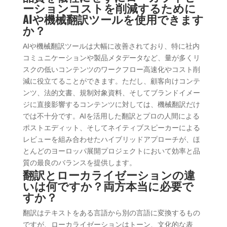
ーションコストを削減するために
AIや機械翻訳ツールを使用できます
か？
AIや機械翻訳ツールは大幅に改善されており、特に社内
コミュニケーションや製品メタデータなど、量が多くリ
スクの低いコンテンツのワークフロー高速化やコスト削
減に役立てることができます。ただし、顧客向けコンテ
ンツ、法的文書、規制対象資料、そしてブランドイメー
ジに直接影響するコンテンツに対しては、機械翻訳だけ
では不十分です。AIを活用した翻訳とプロの人間による
ポストエディット、そしてネイティブスピーカーによる
レビューを組み合わせたハイブリッドアプローチが、ほ
とんどのヨーロッパ展開プロジェクトにおいて効率と品
質の最良のバランスを提供します。
翻訳とローカライゼーションの違
いは何ですか？両方本当に必要で
すか？
翻訳はテキストをある言語から別の言語に変換するもの
ですが、ローカライゼーションはトーン、文化的な表