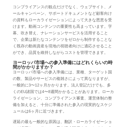
コンプライアンスの観点だけでなく、ウェブサイト、メ
ールキャンペーン、サポートドキュメントなど顧客向け
の資料もローカライゼーションによって大きな恩恵を受
けます。動画コンテンツの重要性も高まっています。字
幕、吹き替え、ナレーションサービスを活用すること
で、企業は新たなコンテンツをゼロから制作することな
く既存の動画資産を現地の視聴者向けに適応させること
ができ、品質を維持しながらコストを管理できます。
ヨーロッパ市場への参入準備にはどれくらいの時
間がかかりますか？
ヨーロッパ市場への参入準備には、業種、ターゲット国
の数、製品やサービスの複雑さによって異なりますが、
一般的に3〜12ヶ月かかります。法人登記だけでも、多
くのEU諸国では4〜8週間かかることがあります。ローカ
ライゼーション、コンプライアンス審査、運営体制の整
備を加えると、十分に準備された参入の現実的なスケジ
ュールは6ヶ月に近づきます。
遅延の最も一般的な原因は、翻訳・ローカライゼーショ