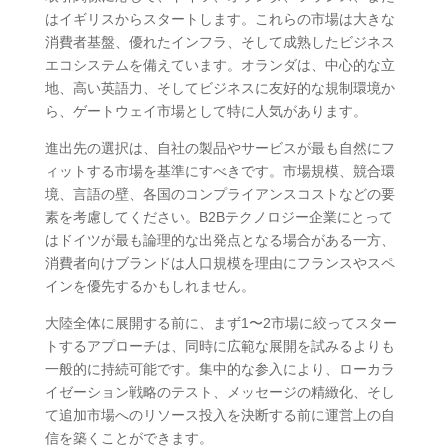
はイギリスからスタートします。これらの市場は大きな
消費者基盤、優れたインフラ、そして成熟したビジネス
エコシステムを備えています。オランダは、中心的な立
地、高い英語力、そしてビジネスに友好的な規制環境か
ら、ゲートウェイ市場として特に人気があります。
進出先の選択は、自社の製品やサービスが最も自然にフ
ィットする市場を基準にすべきです。市場規模、競合環
境、言語の壁、各国のコンプライアンスコストなどの要
素を考慮してください。B2Bテクノロジー企業にとって
はドイツが最も論理的な出発点となる場合がある一方、
消費者向けブランドは人口規模を理由にフランスやスペ
インを優先するかもしれません。
大陸全体に展開する前に、まず1〜2市場に絞ってスター
トするアプローチは、同時に広範な展開を試みるよりも
一般的に持続可能です。集中的な参入により、ローカラ
イゼーション戦略のテスト、メッセージの精緻化、そし
て追加市場へのリソース投入を決断する前に運営上の自
信を築くことができます。