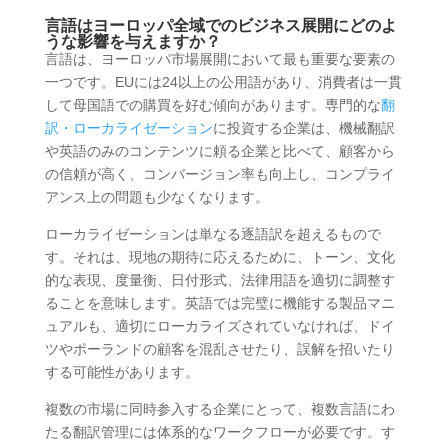
言語はヨーロッパ全域でのビジネス展開にどのよ
うな影響を与えますか？
言語は、ヨーロッパ市場展開において最も重要な要素の
一つです。EUには24以上の公用語があり、消費者は一貫
して母国語での購買を好む傾向があります。専門的な
翻
訳・ローカライゼーション
に投資する企業は、機械翻訳
や英語のみのコンテンツに頼る企業と比べて、顧客から
の信頼が高く、コンバージョン率も向上し、コンプライ
アンス上の問題も少なくなります。
ローカライゼーションは単なる逐語訳を超えるもので
す。それは、現地の期待に応えるために、トーン、文化
的な表現、度量衡、日付形式、法律用語を適切に調整す
ることを意味します。英語では完璧に機能する製品マニ
ュアルも、適切にローカライズされていなければ、ドイ
ツやポーランドの顧客を混乱させたり、誤解を招いたり
する可能性があります。
複数の市場に同時参入する企業にとって、複数言語にわ
たる翻訳管理には体系的なワークフローが必要です。す