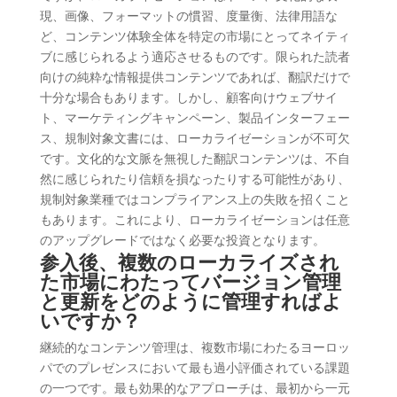
現、画像、フォーマットの慣習、度量衡、法律用語な
ど、コンテンツ体験全体を特定の市場にとってネイティ
ブに感じられるよう適応させるものです。限られた読者
向けの純粋な情報提供コンテンツであれば、翻訳だけで
十分な場合もあります。しかし、顧客向けウェブサイ
ト、マーケティングキャンペーン、製品インターフェー
ス、規制対象文書には、ローカライゼーションが不可欠
です。文化的な文脈を無視した翻訳コンテンツは、不自
然に感じられたり信頼を損なったりする可能性があり、
規制対象業種ではコンプライアンス上の失敗を招くこと
もあります。これにより、ローカライゼーションは任意
のアップグレードではなく必要な投資となります。
参入後、複数のローカライズされ
た市場にわたってバージョン管理
と更新をどのように管理すればよ
いですか？
継続的なコンテンツ管理は、複数市場にわたるヨーロッ
パでのプレゼンスにおいて最も過小評価されている課題
の一つです。最も効果的なアプローチは、最初から一元