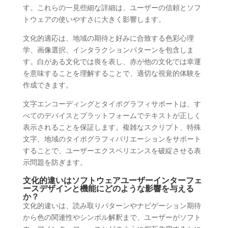
す。これらの一見些細な詳細は、ユーザーの信頼とソフ
トウェアの使いやすさに大きく影響します。
文化的適応は、地域の期待と好みに合致する色彩心理
学、画像選択、インタラクションパターンを包含しま
す。白がある文化では喪を表し、赤が他の文化では幸運
を意味することを理解することで、適切な視覚的体験を
作成できます。
文字エンコーディングとタイポグラフィサポートは、す
べてのデバイスとプラットフォームでテキストが正しく
表示されることを保証します。複雑なスクリプト、特殊
文字、地域のタイポグラフィバリエーションをサポート
することで、ユーザーエクスペリエンスを破綻させる表
示問題を防ぎます。
文化的違いはソフトウェアユーザーインターフェ
ースデザインと機能にどのような影響を与える
か？
文化的違いは、読み取りパターンやナビゲーション期待
から色の関連性やシンボル解釈まで、ユーザーがソフト