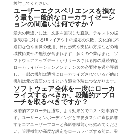
検討してください。
ユーザーエクスペリエンスを損な
う最も一般的なローカライゼーシ
ョンの間違いは何ですか？
最大の間違いには、文脈を無視した直訳、テキストの拡
張/収縮に対するUIレイアウトの適応の失敗、文化的に不
適切な色や画像の使用、日付形式や支払い方法などの地
域技術要件の無視が含まれます。多くの企業はまた、ソ
フトウェアアップデートがリリースされる際の継続的な
ローカライゼーションメンテナンスの必要性を過小評価
し、一部の機能は適切にローカライズされているが他の
機能は元の言語のままという混合体験につながります。
ソフトウェア全体を一度にローカ
ライズするべきか、段階的アプロ
ーチを取るべきですか？
段階的アプローチは通常、より効果的でコスト効率的で
す。ユーザーオンボーディングと主要タスクに直接影響
するコアユーザーフローと高影響機能から始めてくださ
い。管理機能や高度な設定をローカライズする前に、登