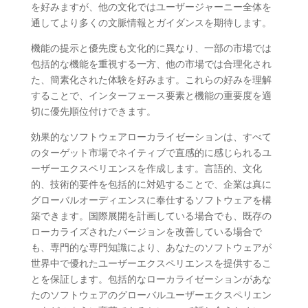
を好みますが、他の文化ではユーザージャーニー全体を
通してより多くの文脈情報とガイダンスを期待します。
機能の提示と優先度も文化的に異なり、一部の市場では
包括的な機能を重視する一方、他の市場では合理化され
た、簡素化された体験を好みます。これらの好みを理解
することで、インターフェース要素と機能の重要度を適
切に優先順位付けできます。
効果的なソフトウェアローカライゼーションは、すべて
のターゲット市場でネイティブで直感的に感じられるユ
ーザーエクスペリエンスを作成します。言語的、文化
的、技術的要件を包括的に対処することで、企業は真に
グローバルオーディエンスに奉仕するソフトウェアを構
築できます。国際展開を計画している場合でも、既存の
ローカライズされたバージョンを改善している場合で
も、専門的な専門知識により、あなたのソフトウェアが
世界中で優れたユーザーエクスペリエンスを提供するこ
とを保証します。包括的なローカライゼーションがあな
たのソフトウェアのグローバルユーザーエクスペリエン