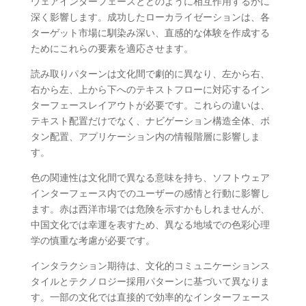
ウェアインターフェースとどのように相互作用するかに
深く影響します。成功したローカライゼーションは、各
ターゲット市場に馴染み深い、直感的な体験を作成する
ためにこれらの要素を適応させます。
読み取りパターンは文化間で劇的に異なり、左から右、
右から左、上から下へのテキストフローに対応するイン
ターフェースレイアウトが必要です。これらの違いは、
テキスト配置だけでなく、ナビゲーション構造全体、ボ
タン配置、アプリケーション内の情報階層に影響しま
す。
色の関連性は文化間で異なる意味を持ち、ソフトウェア
インターフェース内でのユーザーの感情と行動に影響し
ます。赤は西洋市場では危険を示すかもしれませんが、
中国文化では幸運を表すため、異なる地域での色彩心理
学の慎重な考慮が必要です。
インタラクション期待は、文化的コミュニケーションス
タイルとテクノロジー採用パターンに基づいて異なりま
す。一部の文化では直接的で効率的なインターフェース