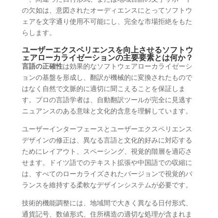
の欠如は、意図されたオーディエンスにとってソフトウ
ェアを文字通り使用不可能にし、完全な市場拒絶をもた
らします。
ユーザーエクスペリエンスを向上させるソフトウ
ェアローカライゼーションの主要要素とは何か？
言語の正確性
は効果的なソフトウェアローカライゼーシ
ョンの基盤を形成し、翻訳が機械的に変換されたもので
はなく自然で文脈的に適切に聞こえることを保証しま
す。プロの言語学者は、自動翻訳ツールが完全に見逃す
ニュアンスのある意味と文化的含意を理解しています。
ユーザーインターフェースとユーザーエクスペリエンス
デザインの修正は、異なる言語と文化的好みに対応する
ためにレイアウト、スペーシング、視覚的階層を適応さ
せます。ドイツ語でのテキスト拡張や中国語での収縮に
は、すべてのローカライズされたバージョンで視覚的バ
ランスを維持する柔軟なデザインシステムが必要です。
技術的機能調整には、地域間で大きく異なる日付形式、
通貨記号、数値形式、住所構造の適切な処理が含まれま