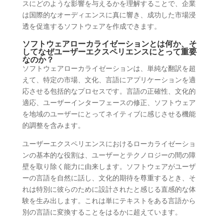
スにどのような影響を与えるかを理解することで、企業
は国際的なオーディエンスに真に響き、成功した市場浸
透を促進するソフトウェアを作成できます。
ソフトウェアローカライゼーションとは何か、そ
してなぜユーザーエクスペリエンスにとって重要
なのか？
ソフトウェアローカライゼーションは、単純な翻訳を超
えて、特定の市場、文化、言語にアプリケーションを適
応させる包括的なプロセスです。言語の正確性、文化的
適応、ユーザーインターフェースの修正、ソフトウェア
を地域のユーザーにとってネイティブに感じさせる機能
的調整を含みます。
ユーザーエクスペリエンスにおけるローカライゼーショ
ンの基本的な役割は、ユーザーとテクノロジーの間の障
壁を取り除く能力に由来します。ソフトウェアがユーザ
ーの言語を自然に話し、文化的期待を尊重するとき、そ
れは特別に彼らのために設計されたと感じる直感的な体
験を生み出します。これは単にテキストをある言語から
別の言語に変換することをはるかに超えています。