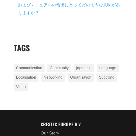
およびマニュアルの輸出にとってどのような意味があ
りますか？
TAGS
Communication
Community
japanese
Language
Localisation
Networking
Organisation
Subtitling
Video
CRESTEC EUROPE B.V
Our Story