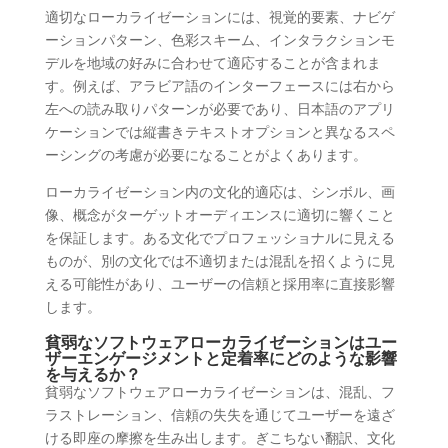
適切なローカライゼーションには、視覚的要素、ナビゲ
ーションパターン、色彩スキーム、インタラクションモ
デルを地域の好みに合わせて適応することが含まれま
す。例えば、アラビア語のインターフェースには右から
左への読み取りパターンが必要であり、日本語のアプリ
ケーションでは縦書きテキストオプションと異なるスペ
ーシングの考慮が必要になることがよくあります。
ローカライゼーション内の文化的適応は、シンボル、画
像、概念がターゲットオーディエンスに適切に響くこと
を保証します。ある文化でプロフェッショナルに見える
ものが、別の文化では不適切または混乱を招くように見
える可能性があり、ユーザーの信頼と採用率に直接影響
します。
貧弱なソフトウェアローカライゼーションはユー
ザーエンゲージメントと定着率にどのような影響
を与えるか？
貧弱なソフトウェアローカライゼーションは、混乱、フ
ラストレーション、信頼の失失を通じてユーザーを遠ざ
ける即座の摩擦を生み出します。ぎこちない翻訳、文化