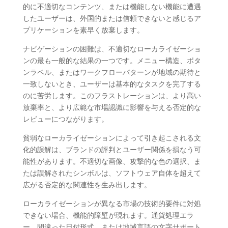
的に不適切なコンテンツ、または機能しない機能に遭遇
したユーザーは、外国的または信頼できないと感じるア
プリケーションを素早く放棄します。
ナビゲーションの困難は、不適切なローカライゼーショ
ンの最も一般的な結果の一つです。メニュー構造、ボタ
ンラベル、またはワークフローパターンが地域の期待と
一致しないとき、ユーザーは基本的なタスクを完了する
のに苦労します。このフラストレーションは、より高い
放棄率と、より広範な市場認識に影響を与える否定的な
レビューにつながります。
貧弱なローカライゼーションによって引き起こされる文
化的誤解は、ブランドの評判とユーザー関係を損なう可
能性があります。不適切な画像、攻撃的な色の選択、ま
たは誤解されたシンボルは、ソフトウェア自体を超えて
広がる否定的な関連性を生み出します。
ローカライゼーションが異なる市場の技術的要件に対処
できない場合、機能的障壁が現れます。通貨処理エラ
ー、間違った日付形式、または地域言語の文字サポート