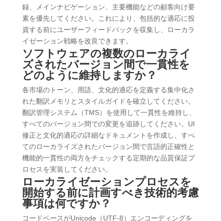
録、メインナビゲーション、主要機能などの顧客向け要
素を優先してください。これにより、包括的な適応に投
資する前にユーザーフィードバックを収集し、ローカラ
イゼーション戦略を改良できます。
ソフトウェアの複数のローカライ
ズされたバージョン間で一貫性を
どのように維持しますか？
各市場のトーン、用語、文化的適応を定義する集中化さ
れた翻訳メモリとスタイルガイドを確立してください。
翻訳管理システム（TMS）を使用して一貫性を維持し、
すべてのバージョン間での変更を追跡してください。UI
修正と文化的適応の詳細なドキュメントを作成し、すべ
てのローカライズされたバージョン間で言語的正確性と
機能的一貫性の両方をチェックする定期的な品質保証プ
ロセスを実装してください。
ローカライゼーションプロセスを
開始する前に計画すべき技術的考慮
事項は何ですか？
コードベースがUnicode（UTF-8）エンコーディングを