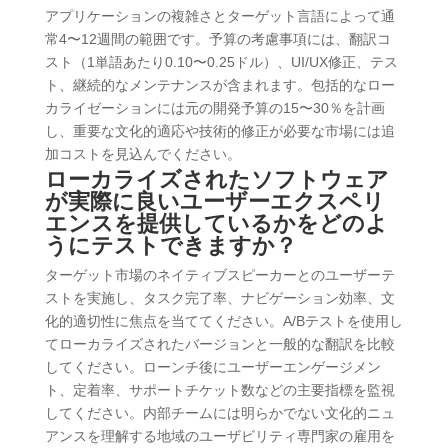
アプリケーションの複雑さとターゲット言語によって通
常4〜12週間の範囲です。予算の考慮事項には、翻訳コ
スト（1単語あたり0.10〜0.25ドル）、UI/UX修正、テス
ト、継続的なメンテナンスが含まれます。包括的なロー
カライゼーションには元の開発予算の15〜30％を計画
し、重要な文化的適応や技術的修正が必要な市場には追
加コストを見込んでください。
ローカライズされたソフトウェア
が実際に良いユーザーエクスペリ
エンスを提供しているかをどのよ
うにテストできますか？
ターゲット市場のネイティブスピーカーとのユーザーテ
ストを実施し、タスク完了率、ナビゲーション効率、文
化的適切性に焦点を当ててください。A/Bテストを使用し
てローカライズされたバージョンと一般的な翻訳を比較
してください。ローンチ後にユーザーエンゲージメン
ト、定着率、サポートチケット数などの主要指標を監視
してください。内部チームには明らかでない文化的ニュ
アンスを理解する地域のユーザビリティ専門家の雇用を