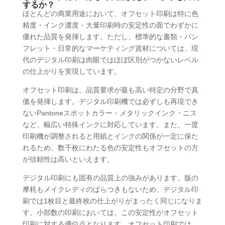
するか？
ほとんどの商業用途において、オフセット印刷は特に色
精度・インク濃度・大量印刷時の安定性の面でわずかに
優れた品質を発揮します。ただし、標準的な書類・パン
フレット・日常的なマーケティング資材については、現
代のデジタル印刷は肉眼ではほぼ区別がつかないレベル
の仕上がりを実現しています。
オフセット印刷は、品質要求が最も高い特定の分野で真
価を発揮します。デジタル印刷機では必ずしも再現でき
ないPantoneスポットカラー・メタリックインク・ニス
など、幅広い特殊インクに対応しています。また、一度
印刷機が調整されると用紙とインクの関係が一定に保た
れるため、数千枚にわたる色の安定性もオフセットの方
が信頼性は高いといえます。
デジタル印刷にも固有の品質上の強みがあります。版の
摩耗もメイクレディのばらつきもないため、デジタル印
刷では1枚目と最終枚の仕上がりがまったく同じになりま
す。小部数の印刷においては、この安定性がオフセット
印刷に対する優位点となります。オフセット印刷では、