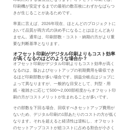
印刷機が安定するまでの最初の数百枚にわずかなばらつ
きが生じることがあるためです。
率直に言えば、2026年現在、ほとんどのプロジェクトに
おいて品質が両方式の決め手になることはほとんどあり
ません。通常は、印刷部数・コスト・納期の方がより重
要な判断基準となります。
オフセット印刷がデジタル印刷よりもコスト効率
が高くなるのはどのような場合か？
オフセット印刷がデジタル印刷よりもコスト効率が高く
なるのは、版およびセットアップの初期費用を吸収でき
るほど印刷部数が多い場合です。損益分岐点はジョブに
よって異なりますが、一般的な目安として、判型・用
紙・複雑さに応じて500〜2,000部程度からオフセット印
刷の方がコストメリットが生まれることが多いです。
その部数を下回る場合、回収すべきセットアップ費用が
ないため、デジタル印刷の1部あたりのコストの方が低く
なります。それを超えると経済性は逆転し、オフセット
のセットアップコストが総コストに占める割合が小さく