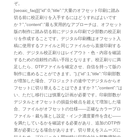
ぞ。
[seoaic_faq][{“id”:0,”title”:”大量のオフセット印刷に踏み
切る前に校正刷りを入手するにはどうすればよいです
か？”,”content”:”最も実用的なアプローチは、オフセット
版の制作に踏み切る前にデジタル印刷で少部数の校正刷
りを作成することです。デジタル印刷機はオフセット入
稿に使用するファイルと同じファイルから直接印刷する
ため、デジタル校正刷りはレイアウト・色・内容を確認
するための信頼性の高い手段となります。校正刷りに満
足したら、DTPファイルを確定させ、自信を持って版の
制作に進めることができます。”},{“id”:1,”title”:”印刷部数
が増加した場合、プロジェクトの途中でデジタルからオ
フセットに切り替えることはできますか？”,”content”:”は
い、ただし移行には慎重な計画が必要です。印刷部数が
デジタルとオフセットの損益分岐点を超えて増加した場
合、ファイルがオフセットの仕様——正確なカラープロ
ファイル・裁ち落とし設定・インク濃度要件を含む——
を満たしているかを確認する必要があり、追加のDTP作
業が必要になる場合があります。切り替えをスムーズに
行うため、プロジェクト開始時に印刷会社と部数増加の