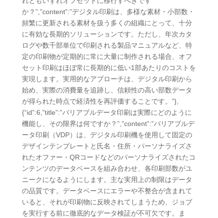
れともいずれオフセットに移行すべきです
か？”,”content”:”デジタル印刷は、多様な素材・小部数・
頻繁に更新される素材を扱う多くの組織にとって、十分
に有効な長期的ソリューションです。ただし、年次カタ
ログや数千部単位で印刷される製品マニュアルなど、特
定の印刷物が定期的に常に大量に制作される場合、オフ
セット印刷はほぼ常に長期的に低い1部あたりのコストを
実現します。実用的なアプローチは、デジタル印刷から
始め、実際の消費量を追跡し、信頼性の高い部数データ
が得られた時点で経済性を再評価することです。”},
{“id”:6,”title”:”バリアブルデータ印刷は実際にどのように
機能し、その限界は何ですか？”,”content”:”バリアブルデ
ータ印刷（VDP）は、デジタル印刷機を使用して固定の
デザインテンプレートと氏名・住所・パーソナライズさ
れたオファー・QRコードなどのパーソナライズされたコ
ンテンツのデータベースを組み合わせ、各印刷部数がユ
ニークになるようにします。主な実用上の制限はデータ
の品質です。データベースにエラーや不整合が含まれて
いると、それが印刷物に反映されてしまうため、ジョブ
を実行する前に徹底的なデータ検証が不可欠です。ま