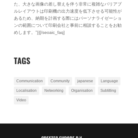
た、大きな画像の差し替えを伴う非常に複雑なバリアブ
ルレイアウトは印刷機の出力速度を低下させる可能性が
あるため、納期を計画する際にはパーソナライゼーショ
ンの範囲について印刷会社と事前に相談することをお勧
めします。”}][/seoaic_faq]
TAGS
Communication
Community
japanese
Language
Localisation
Networking
Organisation
Subtitling
Video
CRESTEC EUROPE B.V