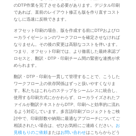
のDTP作業を完了させる必要があります。デジタル印刷
であれば、直前のレイアウト修正も版を作り直すコスト
なしに迅速に反映できます。
オフセット印刷の場合、版を作成する前にDTPおよびロ
ーカライゼーションのワークフローを確定させなければ
なりません。その後の変更は高額なコストを伴います。
つまり、オフセット印刷では、より徹底した最終承認プ
ロセスと、翻訳・DTP・印刷チーム間の緊密な連携が求
められます。
翻訳・DTP・印刷を一貫して管理することで、こうした
ワークフロー上の依存関係はずっと扱いやすくなりま
す。私たちはこれらのステップをシームレスに統合し、
使用する印刷方式にかかわらず、ローカライズされたフ
ァイルが翻訳テキストからDTP、印刷へと効率的に流れ
るよう対応しています。多言語印刷プロジェクトをご検
討中で、印刷部数や納期に最適なアプローチについてご
相談されたい場合は、ぜひお気軽にご連絡ください。
お
見積もりのご依頼
または
お問い合わせ
はこちらからどう