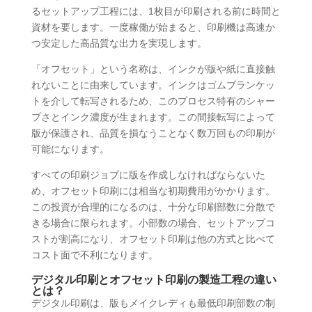
るセットアップ工程には、1枚目が印刷される前に時間と
資材を要します。一度稼働が始まると、印刷機は高速か
つ安定した高品質な出力を実現します。
「オフセット」という名称は、インクが版や紙に直接触
れないことに由来しています。インクはゴムブランケッ
トを介して転写されるため、このプロセス特有のシャー
プさとインク濃度が生まれます。この間接転写によって
版が保護され、品質を損なうことなく数万回もの印刷が
可能になります。
すべての印刷ジョブに版を作成しなければならないた
め、オフセット印刷には相当な初期費用がかかります。
この投資が合理的になるのは、十分な印刷部数に分散で
きる場合に限られます。小部数の場合、セットアップコ
ストが割高になり、オフセット印刷は他の方式と比べて
コスト面で不利になります。
デジタル印刷とオフセット印刷の製造工程の違い
とは？
デジタル印刷は、版もメイクレディも最低印刷部数の制