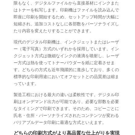
限もなく、デジタルファイルから直接基材にインクまた
はトナーを転写します。印刷機はファイルを読み込んで
即座に印刷を開始するため、セットアップ時間が大幅に
短縮され、追加コストなしに各部数をパーソナライズし
たり内容を変えたりすることができます。
現代のデジタル印刷機は、インクジェットまたはレーザ
ー（電子写真）方式のいずれかを採用しています。イン
クジェット方式は微細なインクの液滴を噴射し、レーザ
ー方式は熱を使ってトナーパウダーを紙に定着させま
す。どちらの方式も近年飛躍的に進歩しており、多くの
標準的な印刷用途においてオフセットとの品質差は縮ま
っています。
製造工程における最大の違いは柔軟性です。デジタル印
刷はオンデマンド出力が可能であり、必要な部数を必要
なタイミングで印刷できます。そのため、コピーごとに
氏名・住所・パーソナライズされたコンテンツが変わる
バリアブルデータ印刷に最適な方式といえます。
どちらの印刷方式がより高品質な仕上がりを実現