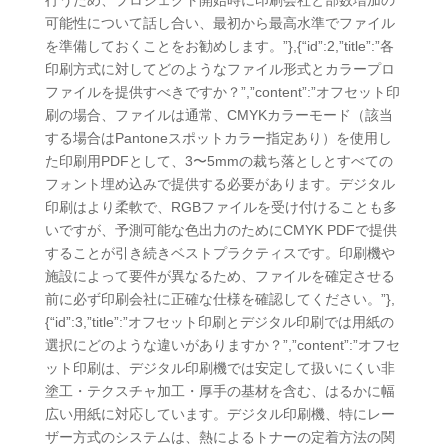
可能性について話し合い、最初から最高水準でファイル
を準備しておくことをお勧めします。”},{“id”:2,”title”:”各
印刷方式に対してどのようなファイル形式とカラープロ
ファイルを提供すべきですか？”,”content”:”オフセット印
刷の場合、ファイルは通常、CMYKカラーモード（該当
する場合はPantoneスポットカラー指定あり）を使用し
た印刷用PDFとして、3〜5mmの裁ち落としとすべての
フォント埋め込みで提供する必要があります。デジタル
印刷はより柔軟で、RGBファイルを受け付けることも多
いですが、予測可能な色出力のためにCMYK PDFで提供
することが引き続きベストプラクティスです。印刷機や
施設によって要件が異なるため、ファイルを確定させる
前に必ず印刷会社に正確な仕様を確認してください。”},
{“id”:3,”title”:”オフセット印刷とデジタル印刷では用紙の
選択にどのような違いがありますか？”,”content”:”オフセ
ット印刷は、デジタル印刷機では安定して扱いにくい非
塗工・テクスチャ加工・厚手の基材を含む、はるかに幅
広い用紙に対応しています。デジタル印刷機、特にレー
ザー方式のシステムは、熱によるトナーの定着方法の関