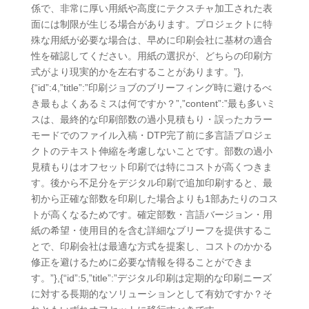
係で、非常に厚い用紙や高度にテクスチャ加工された表
面には制限が生じる場合があります。プロジェクトに特
殊な用紙が必要な場合は、早めに印刷会社に基材の適合
性を確認してください。用紙の選択が、どちらの印刷方
式がより現実的かを左右することがあります。”},
{“id”:4,”title”:”印刷ジョブのブリーフィング時に避けるべ
き最もよくあるミスは何ですか？”,”content”:”最も多いミ
スは、最終的な印刷部数の過小見積もり・誤ったカラー
モードでのファイル入稿・DTP完了前に多言語プロジェ
クトのテキスト伸縮を考慮しないことです。部数の過小
見積もりはオフセット印刷では特にコストが高くつきま
す。後から不足分をデジタル印刷で追加印刷すると、最
初から正確な部数を印刷した場合よりも1部あたりのコス
トが高くなるためです。確定部数・言語バージョン・用
紙の希望・使用目的を含む詳細なブリーフを提供するこ
とで、印刷会社は最適な方式を提案し、コストのかかる
修正を避けるために必要な情報を得ることができま
す。”},{“id”:5,”title”:”デジタル印刷は定期的な印刷ニーズ
に対する長期的なソリューションとして有効ですか？そ