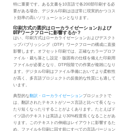
特に重要です。ある文書を10言語で各200部印刷する必
要がある場合、デジタル印刷はほぼ常に現実的かつコス
ト効率の高いソリューションとなります。
印刷方式の選択はローカライゼーションおよび
DTPワークフローに影響するか？
はい、印刷方式はローカライゼーションおよびデスクト
ップパブリッシング（DTP）ワークフローの構成に直接
影響します。オフセット印刷では、正確なカラープロフ
ァイル・裁ち落とし設定・版固有の仕様を備えた印刷用
ファイルが必要となり、DTP段階での作業が複雑になり
ます。デジタル印刷はファイル準備においてより柔軟性
が高く、多言語プロジェクトの反復的な性質にも適して
います。
典型的な
翻訳・ローカライゼーション
プロジェクトで
は、翻訳されたテキストがソース言語と比べて長くなっ
たり短くなったりすることがよくあります。たとえばド
イツ語のテキストは英語より30%程度長くなることがあ
ります。このテキストの伸縮はレイアウトに影響するた
め、ファイルを印刷に回す前にすべての言語バージョン