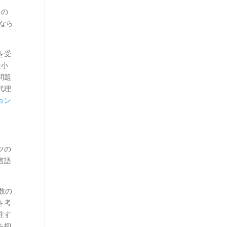
トの
なら
を受
最小
問題
代理
ョン
ツの
言語
数の
を考
注す
を抑