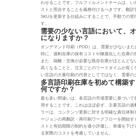
わせることです。フルフィルメントチームは、い
ストと照合することを義務付けるべきです。翻訳
SKUを更新する仕組みにすることで、手動での
す。
需要の少ない言語において、
になりますか？
オンデマンド印刷（POD）は、需要が少ないま
特に、過剰在庫の保有コストや陳腐化した在庫の
また、隔離・交換が必要な既存在庫がほとんどな
高くなることと、注文ごとのリードタイムが長く
い言語の大量印刷の代替としてではなく、需要の
多言語印刷在庫を初めて構築
何ですか？
最も多い間違いは、各言語の市場需要に基づいて
用することです。これはほぼ必ず、主要言語の過
ラーは、コンテンツ更新に対する明確な責任体制
ージョンの再翻訳・再印刷ワークフローを開始す
ストと有効期限の制約を過小評価し、単価を下げ
る実際のコストを考慮していません。