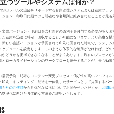
役立つツールやシステムは何か？
のSKUレベルの追跡をサポートする倉庫管理システムまたは在庫プラッ
ージョン・印刷日に紐づける明確な命名規則と組み合わせることが最も
・文書バージョン・印刷日を含む固有の識別子を付与する必要がありま
した在庫を迅速に特定・回収することが可能になります。より高度な構
、新しい言語バージョンが承認されて印刷に回された時点で、システム
化スケジュールを設定します。このような体系的な追跡がなければ、どの
効かどうかを把握できなくなることがよくあります。現在のプロセスが
刷とローカライゼーションのワークフローを統合することが、最も効果
い需要予測・明確なコンテンツ変更プロセス・信頼性の高いフルフィル
・印刷・キッティング・配送を一体化したサービスとして提供するパー
積もりのご依頼
から具体的な状況についてお聞かせいただくか、
お問い
の効率化に向けた具体的な方法をご説明いたします。
NS