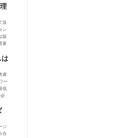
管理
て扱
ョン
は販
需要
ムは
考慮
ワー
最低
が必
ば
ージ
み合