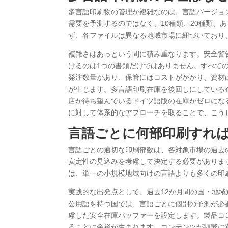
多言語印刷物の管理が複雑なのは、言語バージョ
需要を予測するのではなく、10種類、20種類、
ず、各ファイルは異なる地域市場に紐づいており
複雑さはあっという間に積み重なります。安全警
けるのは1つの書類だけではありません。すべて
発注数量があり、保管にはコストがかかり、資材
が生じます。多言語印刷在庫を後回しにしている
店が待ち望んでいるドイツ語版の在庫がゼロにな
に対して体系的なアプローチを取ることで、こう
言語ごとに何部印刷すれ
言語ごとの適切な印刷部数は、各対象市場の過去
安定性の見込みを考慮して決定する必要がありま
は、単一の小規模地域向けの言語よりも多くの印
実践的な出発点として、過去12か月間の国・地
公用語を持つ国では、言語ごとに個別の予測が必
慮した安全在庫バッファーを設定します。製品コ
ることに余裕が生まれます。コンテンツが頻繁に