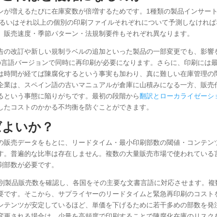
ンが増えるたびに在庫変数が倍増するためです。1種類の製品インサー
あるいはそれ以上の個別の印刷ファイルそれぞれについて予測しなければ
、販売速度・季節パターン・法規制要件もそれぞれ異なります。
告の改訂や新しい規制ラベルの追加といった製品の一部変更でも、影響
の言語バージョンで同時に再印刷が必要になります。さらに、印刷には
は時間が経てば陳腐化するという事実も加わり、真に難しい在庫管理の
企業は、スペイン語の古いマニュアルが倉庫に山積みになる一方、販売
るという事態に陥りがちです。最初の段階から
翻訳とローカライゼーシ
したコストのかかる不均衡を防ぐことができます。
ばよいか？
の販売データをもとに、リードタイム・最小印刷部数の閾値・コンテン
す。普遍的な比率は存在しません。複数の大量販売市場で使われている
刷部数が必要です。
域別製品販売数を確認し、各国をその主要な文書言語に対応させます。複
要です。そこから、サプライヤーのリードタイムと緊急再印刷のコスト
ンテンツが安定しているほど、単価を下げるために若干多めの部数を発
変更される場合は、少量を高頻度で印刷することで陳腐化在庫のリスク