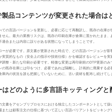
で製品コンテンツが変更された場合は
べての言語バージョンを更新し、必要に応じて再翻訳し、既存の在庫が
ません。最大の業務リスクは、既存の印刷在庫が倉庫に置かれたまま、
不適合または内容に誤りがある状態になってしまうことです。
ローが必要です。原文書が更新された時点で、どの言語バージョンが影
か実質的なもの（安全上の指示や技術仕様）かを確認するレビューを実
P調整・新たな印刷が必要です。軽微な変更は再印刷前のDTP更新のみ
ンの既存在庫には印をつけ、必要であれば隔離し、計画的に廃棄する必
倉庫内の状況を誰も把握していないために、古い資材を配布し続けてし
ーはどのように多言語キッティングと
の文書をアセンブリプロセスにおける独立したコンポーネントとして扱
場または顧客注文の仕様に基づいて正しい言語バリアントをピッキング