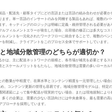
製品・配送先・顧客タイプにどの言語または言語の組み合わせが必要か
ります。単一言語のインサートのみを同梱する製品もあれば、複数のバ
ます。キッティングのロジックは明確に定義・維持管理される必要があ
フルフィルメントエラーが発生した場合、出荷後の修正には多大なコス
フィルメントを一元化されたワークフローに統合することで、複数のベン
ーを削減し、クライアントをこのプロセス全体でサポートしています。
理と地域分散管理のどちらが適切か？
るかは、主に配送ネットワークの規模と、各市場が補充を必要とするス
性とスケールメリットをもたらし、地域分散管理は需要の多いローカル
との数量が中程度で、在庫水準とコンテンツ精度を一元管理したい場合
ため、コンテンツ更新の管理も容易です。地域分散管理モデルは、特定
通関遅延によって集中配送が現実的でない場合、または現地規制により
。多くの企業は、需要の少ない言語向けには中央倉庫を、最も需要の高
ドアプローチを採用しています。