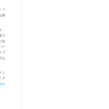
トフ
効果
す。
成で
が自
バー
スプ
的な
メン
トナ
合わ