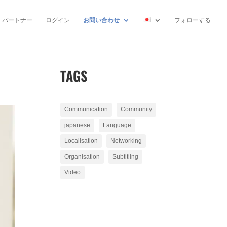
パートナー
ログイン
お問い合わせ
フォローする
TAGS
Communication
Community
japanese
Language
Localisation
Networking
Organisation
Subtitling
Video