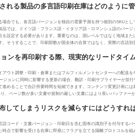
売される製品の多言語印刷在庫はどのように
る場合でも、各言語バージョンを独自の需要予測を持つ個別のSKUとし
製品では、ドイツ語・フランス語・イタリア語・ロマンシュ語のバージ
点を設定する必要があります。重要なのは、国レベルではなく地域また
す。そうすることで、印刷部数が国全体の合算ではなく、実際の言語別
ジョンを再印刷する際、現実的なリードタイ
レイアウト調整・印刷・倉庫またはフルフィルメントセンターへの配送を
バージョンに同時に影響する更新の場合、翻訳・印刷サプライヤーが並行
て進めることで合計所要時間を短縮できます。コンテンツ変更計画には
あり、ページ数が多い文書や規制の厳しい文書にはより長いバッファー
配布してしまうリスクを減らすにはどうすれ
言語コード・文書バージョン・印刷日を含む固有の識別子を付与するバ
た時点で影響を受ける在庫に即座にフラグを立てる隔離プロトコルを組